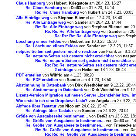
Claus Hamburg
von
Hubert, Kriegstote
am 28.4.23, 16:27
Re: Claus Hamburg
von
Det63
am 31.5.23, 14:14
Re: Re: Claus Hamburg
von
Hubert
am 14.7.23, 08:03
Alle Einträge weg
von
Stephan Bliemel
am 17.4.23, 18:40
Re: Alle Einträge weg
von
Sander
am 20.4.23, 14:44
Re: Re: Alle Einträge weg
von
Stephan Bliemel
am 20.
Re: Re: Re: Alle Einträge weg
von
Sander
am 20.4
Re: Re: Re: Re: Alle Einträge weg
von
Steph
Löschung eiines Feldes
von
Giebert
am 10.3.23, 15:30
Re: Löschung eiines Feldes
von
Sander
am 12.3.23, 11:37
netpure-Seiten seit gestern nicht erreichbar
von
Frank
am 8.1.23
Re: netpure-Seiten seit gestern nicht erreichbar
von
nezper
Re: Re: netpure-Seiten seit gestern nicht erreichbar
v
Re: Re: Re: netpure-Seiten seit gestern nicht err
2 einträge
von
Heiko
am 18.1.23, 06:43
PDF erstellen
von
Wilfrid
am 4.1.23, 09:20
Re: PDF erstellen
von
Sander
am 4.1.23, 18:50
Abstimmung in Datenbank
von
Dirk Westhöfer
am 9.12.22, 18:44
Re: Abstimmung in Datenbank
von
Dirk Westhöfer
am 9.12.
Lizenz-Version Migration auf neuen Server Lizenzfehler bzw. im
Wie erstelle ich eine Dropdown Liste?
von
Angela
am 27.9.22, 2
Abfrage über Tastatur
von
Nico
am 24.6.22, 15:47
Re: Abfrage über Tastatur
von
Sander
am 24.6.22, 20:04
Größe von Ausgabeseite bestimmen...
von
Det63
am 13.6.22, 18
Re: Größe von Ausgabeseite bestimmen...
von
Det63
am 14.
Re: Größe von Ausgabeseite bestimmen...
von
Friesecke
am
Re: Re: Größe von Ausgabeseite bestimmen...
von
De
Re: Re: Re: Größe von Ausgabeseite bestimmen.