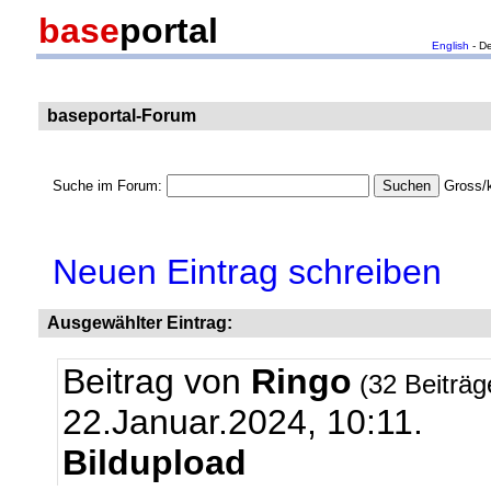
base
portal
English
- D
baseportal-Forum
Suche im Forum:
Gross/k
Neuen Eintrag schreiben
Ausgewählter Eintrag:
Beitrag von
Ringo
(32 Beiträ
22.Januar.2024, 10:11.
Bildupload