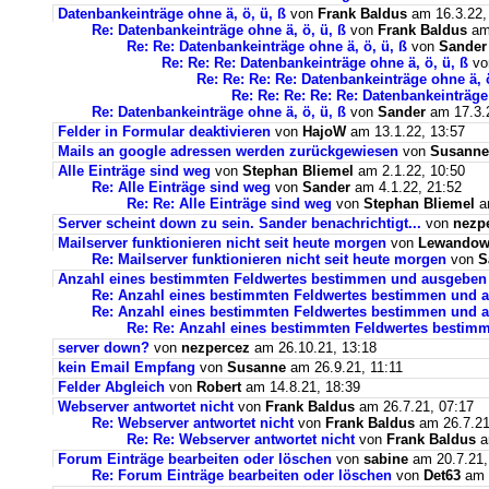
Datenbankeinträge ohne ä, ö, ü, ß
von
Frank Baldus
am 16.3.22,
Re: Datenbankeinträge ohne ä, ö, ü, ß
von
Frank Baldus
am 
Re: Re: Datenbankeinträge ohne ä, ö, ü, ß
von
Sander
Re: Re: Re: Datenbankeinträge ohne ä, ö, ü, ß
v
Re: Re: Re: Re: Datenbankeinträge ohne ä, ö
Re: Re: Re: Re: Re: Datenbankeinträge 
Re: Datenbankeinträge ohne ä, ö, ü, ß
von
Sander
am 17.3.2
Felder in Formular deaktivieren
von
HajoW
am 13.1.22, 13:57
Mails an google adressen werden zurückgewiesen
von
Susanne
Alle Einträge sind weg
von
Stephan Bliemel
am 2.1.22, 10:50
Re: Alle Einträge sind weg
von
Sander
am 4.1.22, 21:52
Re: Re: Alle Einträge sind weg
von
Stephan Bliemel
am
Server scheint down zu sein. Sander benachrichtigt...
von
nezp
Mailserver funktionieren nicht seit heute morgen
von
Lewandows
Re: Mailserver funktionieren nicht seit heute morgen
von
S
Anzahl eines bestimmten Feldwertes bestimmen und ausgeben
Re: Anzahl eines bestimmten Feldwertes bestimmen und 
Re: Anzahl eines bestimmten Feldwertes bestimmen und a
Re: Re: Anzahl eines bestimmten Feldwertes bestim
server down?
von
nezpercez
am 26.10.21, 13:18
kein Email Empfang
von
Susanne
am 26.9.21, 11:11
Felder Abgleich
von
Robert
am 14.8.21, 18:39
Webserver antwortet nicht
von
Frank Baldus
am 26.7.21, 07:17
Re: Webserver antwortet nicht
von
Frank Baldus
am 26.7.21
Re: Re: Webserver antwortet nicht
von
Frank Baldus
a
Forum Einträge bearbeiten oder löschen
von
sabine
am 20.7.21,
Re: Forum Einträge bearbeiten oder löschen
von
Det63
am 2