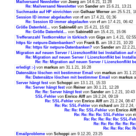
Mailversand Newsletter
von
Joerg
am 14.6.21, 11:28
Re: Mailversand Newsletter
von
Sander
am 15.6.21, 13:21
Suchmaske auf HP einrichten
von
Gelhaar Werner
am 25.5.21, 1
Session ID immer abgelaufen
von
rf
am 17.4.21, 01:36
Re: Session ID immer abgelaufen
von
rf
am 17.4.21, 06:42
Größe Datenfeld...
von
Sabine60
am 15.4.21, 15:02
Re: Größe Datenfeld...
von
Sabine60
am 15.4.21, 15:06
Trefferanzahl Textkorrektur in türkisch
von
Giga
am 1.4.21, 02:55
https für netpure-Datenbanken?
von
Frank B.
am 19.2.21, 10:20
Re: https für netpure-Datenbanken?
von
Sander
am 22.2.21,
Migration auf neuen Server / Lizenzkonflikt bei Installation au
Re: Migration auf neuen Server / Lizenzkonflikt bei Instal
Re: Re: Migration auf neuen Server / Lizenzkonflikt b
erledigt :-)
von
markus
am 31.1.21, 16:28
Datensätze löschen mit bestimmer Email
von
markus
am 31.1.21
Re: Datensätze löschen mit bestimmer Email
von
markus
a
Server hängt fest
von
Schoppi
am 13.1.21, 15:33
Re: Server hängt fest
von
Reiner
am 30.1.21, 12:28
Re: Re: Server hängt fest
von
Sander
am 1.2.21, 10:43
SSL-Fehler
von
Enrico Alff
am 19.2.24, 09:19
Re: SSL-Fehler
von
Enrico Alff
am 21.2.24, 08:47
Re: Re: SSL-Fehler
von
richard
am 22.2.24, 
Re: Re: Re: SSL-Fehler
von
Enrico Alff
Re: Re: Re: Re: SSL-Fehler
von
r
Re: Re: Re: Re: Re: SSL-Feh
Re: Re: Re: Re: Re: Re
Re: Re: Re: Re: R
Emailprobleme
von
Schoppi
am 9.12.20, 23:25