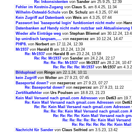
Re: Inkonsistenten
von
Sander
am 25.9.25, 12:39
Fehler im Kostnix-Zugang
von
Claus S.
am 8.4.25, 11:34
Wilhelm-Ostwald-Schule
von
Dr. Schulz
am 4.3.25, 07:44
Kein Zugriff auf Datenbank
von
Weis
am 4.3.25, 07:44
Passwort bei 'baseportal login' funktioniert nicht mehr
von
Hans
Datenbanken auf Handy nicht mehr nutzbar seit Aktualisierung
Wieder alle Einträge weg
von
Stephan Bliemel
am 30.12.24, 13:4
bp unirdisch langsam,....
von
nezpercez
am 10.12.24, 14:47
PHP8.
von
Norbert
am 17.11.24, 12:39
Mr1937
von
Harald B
am 18.2.24, 13:24
Re: Mr1937
von
Harald B
am 23.2.24, 13:58
Re: Re: Mr1937
von
Sander
am 24.2.24, 22:17
Re: Re: Re: Mr1937
von
Mr1937
am 28.2.24, 10:47
Re: Re: Re: Re: Mr1937
von
Mr1937
am 4.3.2
Bildupload
von
Ringo
am 22.1.24, 10:11
kein Zugriff
von
Wolter
am 27.9.23, 07:45
Baseportal down?
von
nezpercez
am 27.9.23, 07:27
Re: Baseportal down?
von
nezpercez
am 27.9.23, 11:22
Zertifikatfehler
von
Urs Poulsen
am 18.8.23, 21:23
Kein Mail Versand nach gmail.com Adressen
von
Det63
am 19.7.
Re: Kein Mail Versand nach gmail.com Adressen
von
Det6
Re: Re: Kein Mail Versand nach gmail.com Adressen
Re: Re: Re: Kein Mail Versand nach gmail.com 
Re: Re: Re: Re: Kein Mail Versand nach g
Re: Re: Re: Re: Re: Kein Mail Versan
Re: Re: Re: Re: Re: Re: Kein Ma
Nachricht für Sander
von
Claus Seifried
am 3.5.23, 13:42