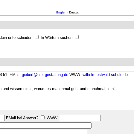
English
- Deutsch
lein unterscheiden
In Wörtern suchen
8:51.
EMail:
giebert@osz-gestaltung.de
WWW:
wilhelm-ostwald-schule.de
hen und wissen nicht, warum es manchmal geht und manchmal nicht.
EMail bei Antwort?
WWW: