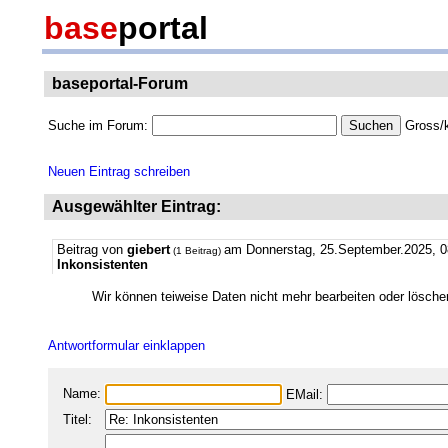
base
portal
baseportal-Forum
Suche im Forum:
Gross/k
Neuen Eintrag schreiben
Ausgewählter Eintrag:
Beitrag von
giebert
am Donnerstag, 25.September.2025, 0
(1 Beitrag)
Inkonsistenten
Wir können teiweise Daten nicht mehr bearbeiten oder lösc
Antwortformular einklappen
Name:
EMail:
Titel: