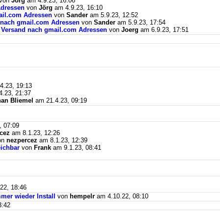
von
Jörg
am 4.9.23, 16:06
Adressen
von
Jörg
am 4.9.23, 16:10
mail.com Adressen
von
Sander
am 5.9.23, 12:52
d nach gmail.com Adressen
von
Sander
am 5.9.23, 17:54
il Versand nach gmail.com Adressen
von
Joerg
am 6.9.23, 17:51
4.23, 19:13
.23, 21:37
an Bliemel
am 21.4.23, 09:19
, 07:09
cez
am 8.1.23, 12:26
on
nezpercez
am 8.1.23, 12:39
eichbar
von
Frank
am 9.1.23, 08:41
22, 18:46
mer wieder Install
von
hempelr
am 4.10.22, 08:10
3:42