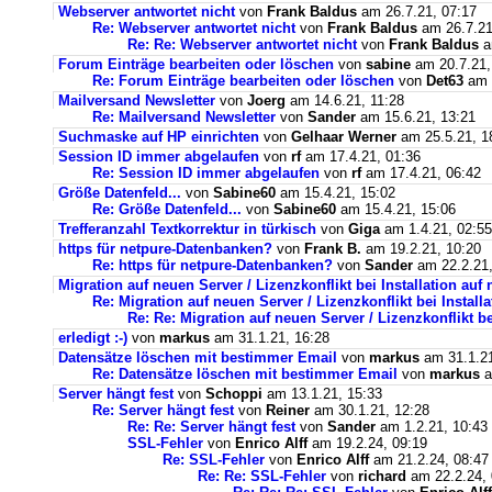
Webserver antwortet nicht
von
Frank Baldus
am 26.7.21, 07:17
Re: Webserver antwortet nicht
von
Frank Baldus
am 26.7.21
Re: Re: Webserver antwortet nicht
von
Frank Baldus
a
Forum Einträge bearbeiten oder löschen
von
sabine
am 20.7.21,
Re: Forum Einträge bearbeiten oder löschen
von
Det63
am 2
Mailversand Newsletter
von
Joerg
am 14.6.21, 11:28
Re: Mailversand Newsletter
von
Sander
am 15.6.21, 13:21
Suchmaske auf HP einrichten
von
Gelhaar Werner
am 25.5.21, 1
Session ID immer abgelaufen
von
rf
am 17.4.21, 01:36
Re: Session ID immer abgelaufen
von
rf
am 17.4.21, 06:42
Größe Datenfeld...
von
Sabine60
am 15.4.21, 15:02
Re: Größe Datenfeld...
von
Sabine60
am 15.4.21, 15:06
Trefferanzahl Textkorrektur in türkisch
von
Giga
am 1.4.21, 02:55
https für netpure-Datenbanken?
von
Frank B.
am 19.2.21, 10:20
Re: https für netpure-Datenbanken?
von
Sander
am 22.2.21,
Migration auf neuen Server / Lizenzkonflikt bei Installation au
Re: Migration auf neuen Server / Lizenzkonflikt bei Instal
Re: Re: Migration auf neuen Server / Lizenzkonflikt b
erledigt :-)
von
markus
am 31.1.21, 16:28
Datensätze löschen mit bestimmer Email
von
markus
am 31.1.21
Re: Datensätze löschen mit bestimmer Email
von
markus
a
Server hängt fest
von
Schoppi
am 13.1.21, 15:33
Re: Server hängt fest
von
Reiner
am 30.1.21, 12:28
Re: Re: Server hängt fest
von
Sander
am 1.2.21, 10:43
SSL-Fehler
von
Enrico Alff
am 19.2.24, 09:19
Re: SSL-Fehler
von
Enrico Alff
am 21.2.24, 08:47
Re: Re: SSL-Fehler
von
richard
am 22.2.24, 