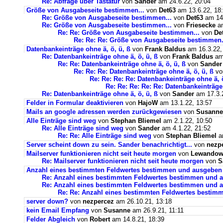
Re: Abfrage über Tastatur
von
Sander
am 24.6.22, 20:04
Größe von Ausgabeseite bestimmen...
von
Det63
am 13.6.22, 18
Re: Größe von Ausgabeseite bestimmen...
von
Det63
am 14.
Re: Größe von Ausgabeseite bestimmen...
von
Friesecke
am
Re: Re: Größe von Ausgabeseite bestimmen...
von
De
Re: Re: Re: Größe von Ausgabeseite bestimmen.
Datenbankeinträge ohne ä, ö, ü, ß
von
Frank Baldus
am 16.3.22,
Re: Datenbankeinträge ohne ä, ö, ü, ß
von
Frank Baldus
am 
Re: Re: Datenbankeinträge ohne ä, ö, ü, ß
von
Sander
Re: Re: Re: Datenbankeinträge ohne ä, ö, ü, ß
v
Re: Re: Re: Re: Datenbankeinträge ohne ä, ö
Re: Re: Re: Re: Re: Datenbankeinträge 
Re: Datenbankeinträge ohne ä, ö, ü, ß
von
Sander
am 17.3.2
Felder in Formular deaktivieren
von
HajoW
am 13.1.22, 13:57
Mails an google adressen werden zurückgewiesen
von
Susanne
Alle Einträge sind weg
von
Stephan Bliemel
am 2.1.22, 10:50
Re: Alle Einträge sind weg
von
Sander
am 4.1.22, 21:52
Re: Re: Alle Einträge sind weg
von
Stephan Bliemel
am
Server scheint down zu sein. Sander benachrichtigt...
von
nezp
Mailserver funktionieren nicht seit heute morgen
von
Lewandows
Re: Mailserver funktionieren nicht seit heute morgen
von
S
Anzahl eines bestimmten Feldwertes bestimmen und ausgeben
Re: Anzahl eines bestimmten Feldwertes bestimmen und 
Re: Anzahl eines bestimmten Feldwertes bestimmen und a
Re: Re: Anzahl eines bestimmten Feldwertes bestim
server down?
von
nezpercez
am 26.10.21, 13:18
kein Email Empfang
von
Susanne
am 26.9.21, 11:11
Felder Abgleich
von
Robert
am 14.8.21, 18:39