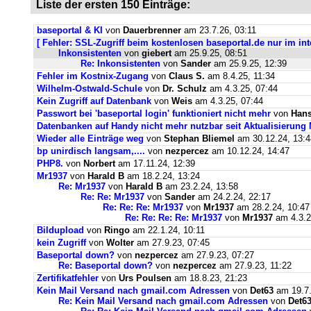
Liste der ersten 150 Einträge:
baseportal & KI
von
Dauerbrenner
am 23.7.26, 03:11
[ Fehler: SSL-Zugriff beim kostenlosen baseportal.de nur im int
Inkonsistenten
von
giebert
am 25.9.25, 08:51
Re: Inkonsistenten
von
Sander
am 25.9.25, 12:39
Fehler im Kostnix-Zugang
von
Claus S.
am 8.4.25, 11:34
Wilhelm-Ostwald-Schule
von
Dr. Schulz
am 4.3.25, 07:44
Kein Zugriff auf Datenbank
von
Weis
am 4.3.25, 07:44
Passwort bei 'baseportal login' funktioniert nicht mehr
von
Hans
Datenbanken auf Handy nicht mehr nutzbar seit Aktualisierung
Wieder alle Einträge weg
von
Stephan Bliemel
am 30.12.24, 13:4
bp unirdisch langsam,....
von
nezpercez
am 10.12.24, 14:47
PHP8.
von
Norbert
am 17.11.24, 12:39
Mr1937
von
Harald B
am 18.2.24, 13:24
Re: Mr1937
von
Harald B
am 23.2.24, 13:58
Re: Re: Mr1937
von
Sander
am 24.2.24, 22:17
Re: Re: Re: Mr1937
von
Mr1937
am 28.2.24, 10:47
Re: Re: Re: Re: Mr1937
von
Mr1937
am 4.3.2
Bildupload
von
Ringo
am 22.1.24, 10:11
kein Zugriff
von
Wolter
am 27.9.23, 07:45
Baseportal down?
von
nezpercez
am 27.9.23, 07:27
Re: Baseportal down?
von
nezpercez
am 27.9.23, 11:22
Zertifikatfehler
von
Urs Poulsen
am 18.8.23, 21:23
Kein Mail Versand nach gmail.com Adressen
von
Det63
am 19.7.
Re: Kein Mail Versand nach gmail.com Adressen
von
Det6