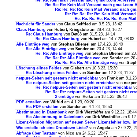
Re: Re: Kein Mail Versand nach gmail.com Adressen
Re: Re: Re: Kein Mail Versand nach gmail.com 
Re: Re: Re: Re: Kein Mail Versand nach g
Re: Re: Re: Re: Re: Kein Mail Versan
Re: Re: Re: Re: Re: Re: Kein Ma
Nachricht für Sander
von
Claus Seifried
am 3.5.23, 13:42
Claus Hamburg
von
Hubert, Kriegstote
am 28.4.23, 16:27
Re: Claus Hamburg
von
Det63
am 31.5.23, 14:14
Re: Re: Claus Hamburg
von
Hubert
am 14.7.23, 08:03
Alle Einträge weg
von
Stephan Bliemel
am 17.4.23, 18:40
Re: Alle Einträge weg
von
Sander
am 20.4.23, 14:44
Re: Re: Alle Einträge weg
von
Stephan Bliemel
am 20.
Re: Re: Re: Alle Einträge weg
von
Sander
am 20.4
Re: Re: Re: Re: Alle Einträge weg
von
Steph
Löschung eiines Feldes
von
Giebert
am 10.3.23, 15:30
Re: Löschung eiines Feldes
von
Sander
am 12.3.23, 11:37
netpure-Seiten seit gestern nicht erreichbar
von
Frank
am 8.1.23
Re: netpure-Seiten seit gestern nicht erreichbar
von
nezper
Re: Re: netpure-Seiten seit gestern nicht erreichbar
v
Re: Re: Re: netpure-Seiten seit gestern nicht err
2 einträge
von
Heiko
am 18.1.23, 06:43
PDF erstellen
von
Wilfrid
am 4.1.23, 09:20
Re: PDF erstellen
von
Sander
am 4.1.23, 18:50
Abstimmung in Datenbank
von
Dirk Westhöfer
am 9.12.22, 18:44
Re: Abstimmung in Datenbank
von
Dirk Westhöfer
am 9.12.
Lizenz-Version Migration auf neuen Server Lizenzfehler bzw. im
Wie erstelle ich eine Dropdown Liste?
von
Angela
am 27.9.22, 2
Abfrage über Tastatur
von
Nico
am 24.6.22, 15:47