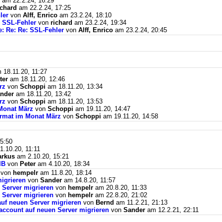
am 22.2.24, 16:29
ichard
am 22.2.24, 17:25
ler
von
Alff, Enrico
am 23.2.24, 18:10
: SSL-Fehler
von
richard
am 23.2.24, 19:34
e: Re: Re: SSL-Fehler
von
Alff, Enrico
am 23.2.24, 20:45
18.11.20, 11:27
ter
am 18.11.20, 12:46
rz
von
Schoppi
am 18.11.20, 13:34
nder
am 18.11.20, 13:42
rz
von
Schoppi
am 18.11.20, 13:53
Monat März
von
Schoppi
am 19.11.20, 14:47
ormat im Monat März
von
Schoppi
am 19.11.20, 14:58
5:50
.10.20, 11:11
rkus
am 2.10.20, 15:21
BIB
von
Peter
am 4.10.20, 18:34
von
hempelr
am 11.8.20, 18:14
igrieren
von
Sander
am 14.8.20, 11:57
 Server migrieren
von
hempelr
am 20.8.20, 11:33
 Server migrieren
von
hempelr
am 22.8.20, 21:02
auf neuen Server migrieren
von
Bernd
am 11.2.21, 21:13
naccount auf neuen Server migrieren
von
Sander
am 12.2.21, 22:11