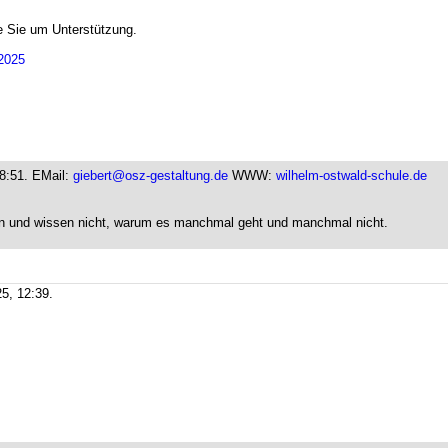
te Sie um Unterstützung.
J2025
8:51.
EMail:
giebert@osz-gestaltung.de
WWW:
wilhelm-ostwald-schule.de
hen und wissen nicht, warum es manchmal geht und manchmal nicht.
5, 12:39.