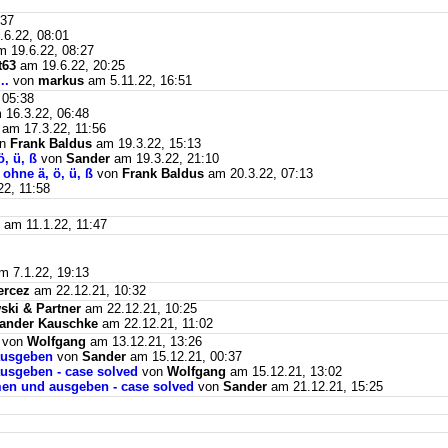
:37
6.22, 08:01
 19.6.22, 08:27
t63
am 19.6.22, 20:25
..
von
markus
am 5.11.22, 16:51
 05:38
16.3.22, 06:48
am 17.3.22, 11:56
on
Frank Baldus
am 19.3.22, 15:13
, ü, ß
von
Sander
am 19.3.22, 21:10
ohne ä, ö, ü, ß
von
Frank Baldus
am 20.3.22, 07:13
2, 11:58
am 11.1.22, 11:47
 7.1.22, 19:13
ercez
am 22.12.21, 10:32
ki & Partner
am 22.12.21, 10:25
ander Kauschke
am 22.12.21, 11:02
von
Wolfgang
am 13.12.21, 13:26
ausgeben
von
Sander
am 15.12.21, 00:37
usgeben - case solved
von
Wolfgang
am 15.12.21, 13:02
men und ausgeben - case solved
von
Sander
am 21.12.21, 15:25