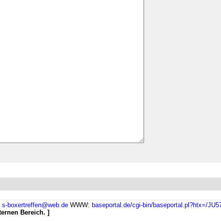
:
s-boxertreffen@web.de
WWW:
baseportal.de/cgi-bin/baseportal.pl?htx=/JU5
ternen Bereich. ]