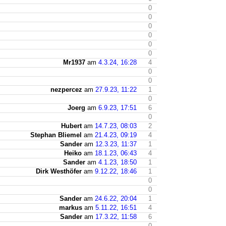
0
0
0
0
0
0
Mr1937
am
4.3.24, 16:28
4
0
0
nezpercez
am
27.9.23, 11:22
1
0
Joerg
am
6.9.23, 17:51
6
0
Hubert
am
14.7.23, 08:03
2
Stephan Bliemel
am
21.4.23, 09:19
4
Sander
am
12.3.23, 11:37
1
Heiko
am
18.1.23, 06:43
4
Sander
am
4.1.23, 18:50
1
Dirk Westhöfer
am
9.12.22, 18:46
1
0
0
Sander
am
24.6.22, 20:04
1
markus
am
5.11.22, 16:51
4
Sander
am
17.3.22, 11:58
6
0