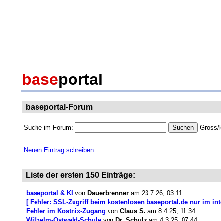
base
portal
baseportal-Forum
Suche im Forum:
Gross/k
Neuen Eintrag schreiben
Liste der ersten 150 Einträge:
baseportal & KI
von
Dauerbrenner
am 23.7.26, 03:11
[ Fehler: SSL-Zugriff beim kostenlosen baseportal.de nur im int
Fehler im Kostnix-Zugang
von
Claus S.
am 8.4.25, 11:34
Wilhelm-Ostwald-Schule
von
Dr. Schulz
am 4.3.25, 07:44