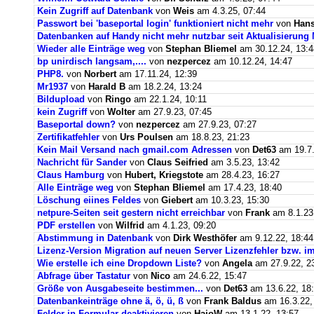
Kein Zugriff auf Datenbank
von
Weis
am 4.3.25, 07:44
Passwort bei 'baseportal login' funktioniert nicht mehr
von
Hans
Datenbanken auf Handy nicht mehr nutzbar seit Aktualisierung
Wieder alle Einträge weg
von
Stephan Bliemel
am 30.12.24, 13:4
bp unirdisch langsam,....
von
nezpercez
am 10.12.24, 14:47
PHP8.
von
Norbert
am 17.11.24, 12:39
Mr1937
von
Harald B
am 18.2.24, 13:24
Bildupload
von
Ringo
am 22.1.24, 10:11
kein Zugriff
von
Wolter
am 27.9.23, 07:45
Baseportal down?
von
nezpercez
am 27.9.23, 07:27
Zertifikatfehler
von
Urs Poulsen
am 18.8.23, 21:23
Kein Mail Versand nach gmail.com Adressen
von
Det63
am 19.7.
Nachricht für Sander
von
Claus Seifried
am 3.5.23, 13:42
Claus Hamburg
von
Hubert, Kriegstote
am 28.4.23, 16:27
Alle Einträge weg
von
Stephan Bliemel
am 17.4.23, 18:40
Löschung eiines Feldes
von
Giebert
am 10.3.23, 15:30
netpure-Seiten seit gestern nicht erreichbar
von
Frank
am 8.1.23
PDF erstellen
von
Wilfrid
am 4.1.23, 09:20
Abstimmung in Datenbank
von
Dirk Westhöfer
am 9.12.22, 18:44
Lizenz-Version Migration auf neuen Server Lizenzfehler bzw. im
Wie erstelle ich eine Dropdown Liste?
von
Angela
am 27.9.22, 2
Abfrage über Tastatur
von
Nico
am 24.6.22, 15:47
Größe von Ausgabeseite bestimmen...
von
Det63
am 13.6.22, 18
Datenbankeinträge ohne ä, ö, ü, ß
von
Frank Baldus
am 16.3.22,
Felder in Formular deaktivieren
von
HajoW
am 13.1.22, 13:57