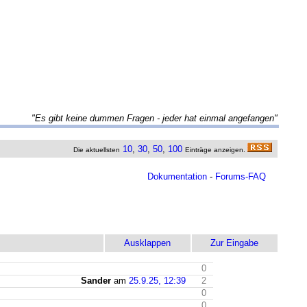
"Es gibt keine dummen Fragen - jeder hat einmal angefangen"
10
,
30
,
50
,
100
Die aktuellsten
Einträge anzeigen.
Dokumentation
-
Forums-FAQ
Ausklappen
Zur Eingabe
0
Sander
am
25.9.25, 12:39
2
0
0