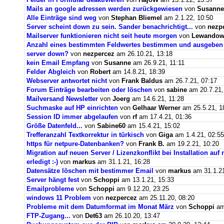
Mails an google adressen werden zurückgewiesen
von
Susanne
Alle Einträge sind weg
von
Stephan Bliemel
am 2.1.22, 10:50
Server scheint down zu sein. Sander benachrichtigt...
von
nezp
Mailserver funktionieren nicht seit heute morgen
von
Lewandows
Anzahl eines bestimmten Feldwertes bestimmen und ausgeben
server down?
von
nezpercez
am 26.10.21, 13:18
kein Email Empfang
von
Susanne
am 26.9.21, 11:11
Felder Abgleich
von
Robert
am 14.8.21, 18:39
Webserver antwortet nicht
von
Frank Baldus
am 26.7.21, 07:17
Forum Einträge bearbeiten oder löschen
von
sabine
am 20.7.21,
Mailversand Newsletter
von
Joerg
am 14.6.21, 11:28
Suchmaske auf HP einrichten
von
Gelhaar Werner
am 25.5.21, 1
Session ID immer abgelaufen
von
rf
am 17.4.21, 01:36
Größe Datenfeld...
von
Sabine60
am 15.4.21, 15:02
Trefferanzahl Textkorrektur in türkisch
von
Giga
am 1.4.21, 02:55
https für netpure-Datenbanken?
von
Frank B.
am 19.2.21, 10:20
Migration auf neuen Server / Lizenzkonflikt bei Installation au
erledigt :-)
von
markus
am 31.1.21, 16:28
Datensätze löschen mit bestimmer Email
von
markus
am 31.1.21
Server hängt fest
von
Schoppi
am 13.1.21, 15:33
Emailprobleme
von
Schoppi
am 9.12.20, 23:25
windows 11 Problem
von
nezpercez
am 25.11.20, 08:20
Probleme mit dem Datumformat im Monat März
von
Schoppi
am 
FTP-Zugang...
von
Det63
am 26.10.20, 13:47