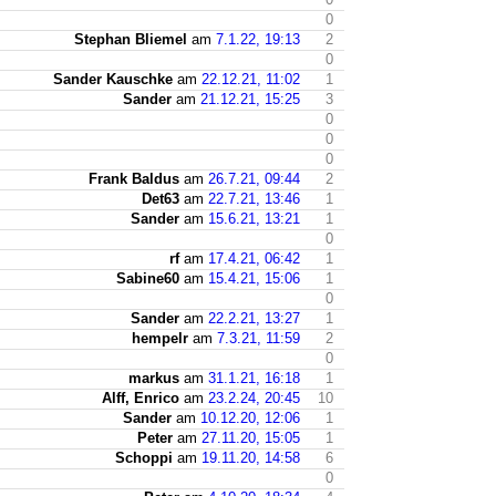
0
Stephan Bliemel
am
7.1.22, 19:13
2
0
Sander Kauschke
am
22.12.21, 11:02
1
Sander
am
21.12.21, 15:25
3
0
0
0
Frank Baldus
am
26.7.21, 09:44
2
Det63
am
22.7.21, 13:46
1
Sander
am
15.6.21, 13:21
1
0
rf
am
17.4.21, 06:42
1
Sabine60
am
15.4.21, 15:06
1
0
Sander
am
22.2.21, 13:27
1
hempelr
am
7.3.21, 11:59
2
0
markus
am
31.1.21, 16:18
1
Alff, Enrico
am
23.2.24, 20:45
10
Sander
am
10.12.20, 12:06
1
Peter
am
27.11.20, 15:05
1
Schoppi
am
19.11.20, 14:58
6
0