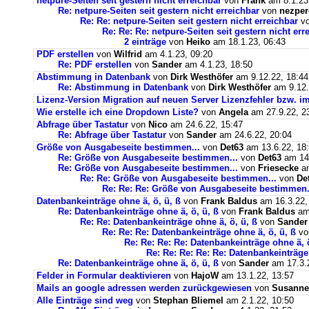
netpure-Seiten seit gestern nicht erreichbar
von
Frank
am 8.1.23
Re: netpure-Seiten seit gestern nicht erreichbar
von
nezper
Re: Re: netpure-Seiten seit gestern nicht erreichbar
v
Re: Re: Re: netpure-Seiten seit gestern nicht err
2 einträge
von
Heiko
am 18.1.23, 06:43
PDF erstellen
von
Wilfrid
am 4.1.23, 09:20
Re: PDF erstellen
von
Sander
am 4.1.23, 18:50
Abstimmung in Datenbank
von
Dirk Westhöfer
am 9.12.22, 18:44
Re: Abstimmung in Datenbank
von
Dirk Westhöfer
am 9.12.
Lizenz-Version Migration auf neuen Server Lizenzfehler bzw. im
Wie erstelle ich eine Dropdown Liste?
von
Angela
am 27.9.22, 2
Abfrage über Tastatur
von
Nico
am 24.6.22, 15:47
Re: Abfrage über Tastatur
von
Sander
am 24.6.22, 20:04
Größe von Ausgabeseite bestimmen...
von
Det63
am 13.6.22, 18
Re: Größe von Ausgabeseite bestimmen...
von
Det63
am 14.
Re: Größe von Ausgabeseite bestimmen...
von
Friesecke
am
Re: Re: Größe von Ausgabeseite bestimmen...
von
De
Re: Re: Re: Größe von Ausgabeseite bestimmen.
Datenbankeinträge ohne ä, ö, ü, ß
von
Frank Baldus
am 16.3.22,
Re: Datenbankeinträge ohne ä, ö, ü, ß
von
Frank Baldus
am 
Re: Re: Datenbankeinträge ohne ä, ö, ü, ß
von
Sander
Re: Re: Re: Datenbankeinträge ohne ä, ö, ü, ß
v
Re: Re: Re: Re: Datenbankeinträge ohne ä, ö
Re: Re: Re: Re: Re: Datenbankeinträge 
Re: Datenbankeinträge ohne ä, ö, ü, ß
von
Sander
am 17.3.2
Felder in Formular deaktivieren
von
HajoW
am 13.1.22, 13:57
Mails an google adressen werden zurückgewiesen
von
Susanne
Alle Einträge sind weg
von
Stephan Bliemel
am 2.1.22, 10:50