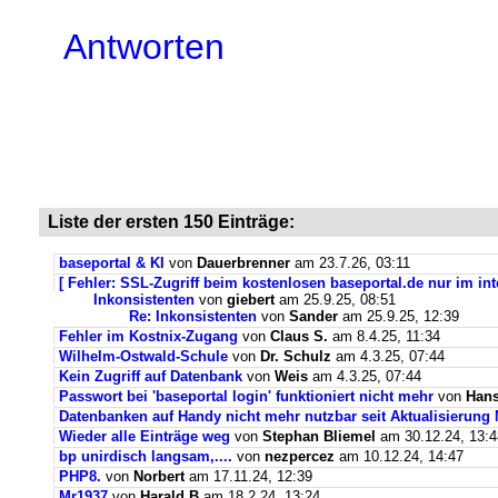
Antworten
Liste der ersten 150 Einträge:
baseportal & KI
von
Dauerbrenner
am 23.7.26, 03:11
[ Fehler: SSL-Zugriff beim kostenlosen baseportal.de nur im int
Inkonsistenten
von
giebert
am 25.9.25, 08:51
Re: Inkonsistenten
von
Sander
am 25.9.25, 12:39
Fehler im Kostnix-Zugang
von
Claus S.
am 8.4.25, 11:34
Wilhelm-Ostwald-Schule
von
Dr. Schulz
am 4.3.25, 07:44
Kein Zugriff auf Datenbank
von
Weis
am 4.3.25, 07:44
Passwort bei 'baseportal login' funktioniert nicht mehr
von
Hans
Datenbanken auf Handy nicht mehr nutzbar seit Aktualisierung
Wieder alle Einträge weg
von
Stephan Bliemel
am 30.12.24, 13:4
bp unirdisch langsam,....
von
nezpercez
am 10.12.24, 14:47
PHP8.
von
Norbert
am 17.11.24, 12:39
Mr1937
von
Harald B
am 18.2.24, 13:24