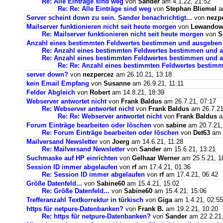
Re: Alle Einträge sind weg
von
Sander
am 4.1.22, 21:52
Re: Re: Alle Einträge sind weg
von
Stephan Bliemel
am
Server scheint down zu sein. Sander benachrichtigt...
von
nezp
Mailserver funktionieren nicht seit heute morgen
von
Lewandows
Re: Mailserver funktionieren nicht seit heute morgen
von
S
Anzahl eines bestimmten Feldwertes bestimmen und ausgeben
Re: Anzahl eines bestimmten Feldwertes bestimmen und 
Re: Anzahl eines bestimmten Feldwertes bestimmen und a
Re: Re: Anzahl eines bestimmten Feldwertes bestim
server down?
von
nezpercez
am 26.10.21, 13:18
kein Email Empfang
von
Susanne
am 26.9.21, 11:11
Felder Abgleich
von
Robert
am 14.8.21, 18:39
Webserver antwortet nicht
von
Frank Baldus
am 26.7.21, 07:17
Re: Webserver antwortet nicht
von
Frank Baldus
am 26.7.21
Re: Re: Webserver antwortet nicht
von
Frank Baldus
a
Forum Einträge bearbeiten oder löschen
von
sabine
am 20.7.21,
Re: Forum Einträge bearbeiten oder löschen
von
Det63
am 2
Mailversand Newsletter
von
Joerg
am 14.6.21, 11:28
Re: Mailversand Newsletter
von
Sander
am 15.6.21, 13:21
Suchmaske auf HP einrichten
von
Gelhaar Werner
am 25.5.21, 1
Session ID immer abgelaufen
von
rf
am 17.4.21, 01:36
Re: Session ID immer abgelaufen
von
rf
am 17.4.21, 06:42
Größe Datenfeld...
von
Sabine60
am 15.4.21, 15:02
Re: Größe Datenfeld...
von
Sabine60
am 15.4.21, 15:06
Trefferanzahl Textkorrektur in türkisch
von
Giga
am 1.4.21, 02:55
https für netpure-Datenbanken?
von
Frank B.
am 19.2.21, 10:20
Re: https für netpure-Datenbanken?
von
Sander
am 22.2.21,