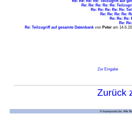
Re: Re: Re: Re: Teilzugriff auf 
Re: Re: Re: Re: Re: Teilzug
Re: Re: Re: Re: Re: Te
Re: Re: Re: Re: R
Re: Re: Re: 
Re: Re:
Re: Teilzugriff auf gesamte Datenbank
von
Peter
am 14.6.20
Zur Eingabe
Zurück 
© baseportal.de. Alle 