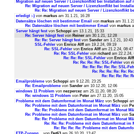
Migration auf neuen Server / Lizenzkonflikt bei Installation au
Re: Migration auf neuen Server / Lizenzkonflikt bei Instal
Re: Re: Migration auf neuen Server / Lizenzkonflikt b
erledigt :-)
von
markus
am 31.1.21, 16:28
Datensätze löschen mit bestimmer Email
von
markus
am 31.1.21
Re: Datensätze löschen mit bestimmer Email
von
markus
a
Server hängt fest
von
Schoppi
am 13.1.21, 15:33
Re: Server hängt fest
von
Reiner
am 30.1.21, 12:28
Re: Re: Server hängt fest
von
Sander
am 1.2.21, 10:43
SSL-Fehler
von
Enrico Alff
am 19.2.24, 09:19
Re: SSL-Fehler
von
Enrico Alff
am 21.2.24, 08:47
Re: Re: SSL-Fehler
von
richard
am 22.2.24, 
Re: Re: Re: SSL-Fehler
von
Enrico Alff
Re: Re: Re: Re: SSL-Fehler
von
r
Re: Re: Re: Re: Re: SSL-Feh
Re: Re: Re: Re: Re: Re
Re: Re: Re: Re: R
Emailprobleme
von
Schoppi
am 9.12.20, 23:25
Re: Emailprobleme
von
Sander
am 10.12.20, 12:06
windows 11 Problem
von
nezpercez
am 25.11.20, 08:20
Re: windows 11 Problem
von
Peter
am 27.11.20, 15:05
Probleme mit dem Datumformat im Monat März
von
Schoppi
am 
Re: Probleme mit dem Datumformat im Monat März
von
Pe
Re: Re: Probleme mit dem Datumformat im Monat Mä
Re: Probleme mit dem Datumformat im Monat März
von
Sa
Re: Re: Probleme mit dem Datumformat im Monat Mä
Re: Re: Re: Probleme mit dem Datumformat im 
Re: Re: Re: Re: Probleme mit dem Datumf
FTP-Zugang...
von
Det63
am 26.10.20, 13:47