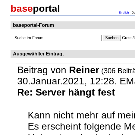
base
portal
English
- D
baseportal-Forum
Suche im Forum:
Gross/k
Ausgewählter Eintrag:
Beitrag von
Reiner
(306 Beitr
30.Januar.2021, 12:28.
EMa
Re: Server hängt fest
Kann nicht mehr auf mei
Es erscheint folgende M