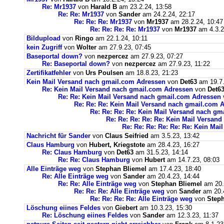
Re: Mr1937
von
Harald B
am 23.2.24, 13:58
Re: Re: Mr1937
von
Sander
am 24.2.24, 22:17
Re: Re: Re: Mr1937
von
Mr1937
am 28.2.24, 10:47
Re: Re: Re: Re: Mr1937
von
Mr1937
am 4.3.2
Bildupload
von
Ringo
am 22.1.24, 10:11
kein Zugriff
von
Wolter
am 27.9.23, 07:45
Baseportal down?
von
nezpercez
am 27.9.23, 07:27
Re: Baseportal down?
von
nezpercez
am 27.9.23, 11:22
Zertifikatfehler
von
Urs Poulsen
am 18.8.23, 21:23
Kein Mail Versand nach gmail.com Adressen
von
Det63
am 19.7.
Re: Kein Mail Versand nach gmail.com Adressen
von
Det6
Re: Re: Kein Mail Versand nach gmail.com Adressen
Re: Re: Re: Kein Mail Versand nach gmail.com 
Re: Re: Re: Re: Kein Mail Versand nach g
Re: Re: Re: Re: Re: Kein Mail Versan
Re: Re: Re: Re: Re: Re: Kein Ma
Nachricht für Sander
von
Claus Seifried
am 3.5.23, 13:42
Claus Hamburg
von
Hubert, Kriegstote
am 28.4.23, 16:27
Re: Claus Hamburg
von
Det63
am 31.5.23, 14:14
Re: Re: Claus Hamburg
von
Hubert
am 14.7.23, 08:03
Alle Einträge weg
von
Stephan Bliemel
am 17.4.23, 18:40
Re: Alle Einträge weg
von
Sander
am 20.4.23, 14:44
Re: Re: Alle Einträge weg
von
Stephan Bliemel
am 20.
Re: Re: Re: Alle Einträge weg
von
Sander
am 20.4
Re: Re: Re: Re: Alle Einträge weg
von
Steph
Löschung eiines Feldes
von
Giebert
am 10.3.23, 15:30
Re: Löschung eiines Feldes
von
Sander
am 12.3.23, 11:37