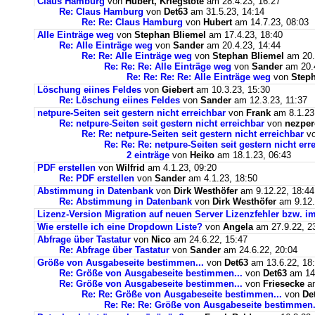
Claus Hamburg
von
Hubert, Kriegstote
am 28.4.23, 16:27
Re: Claus Hamburg
von
Det63
am 31.5.23, 14:14
Re: Re: Claus Hamburg
von
Hubert
am 14.7.23, 08:03
Alle Einträge weg
von
Stephan Bliemel
am 17.4.23, 18:40
Re: Alle Einträge weg
von
Sander
am 20.4.23, 14:44
Re: Re: Alle Einträge weg
von
Stephan Bliemel
am 20.
Re: Re: Re: Alle Einträge weg
von
Sander
am 20.4
Re: Re: Re: Re: Alle Einträge weg
von
Steph
Löschung eiines Feldes
von
Giebert
am 10.3.23, 15:30
Re: Löschung eiines Feldes
von
Sander
am 12.3.23, 11:37
netpure-Seiten seit gestern nicht erreichbar
von
Frank
am 8.1.23
Re: netpure-Seiten seit gestern nicht erreichbar
von
nezper
Re: Re: netpure-Seiten seit gestern nicht erreichbar
v
Re: Re: Re: netpure-Seiten seit gestern nicht err
2 einträge
von
Heiko
am 18.1.23, 06:43
PDF erstellen
von
Wilfrid
am 4.1.23, 09:20
Re: PDF erstellen
von
Sander
am 4.1.23, 18:50
Abstimmung in Datenbank
von
Dirk Westhöfer
am 9.12.22, 18:44
Re: Abstimmung in Datenbank
von
Dirk Westhöfer
am 9.12.
Lizenz-Version Migration auf neuen Server Lizenzfehler bzw. im
Wie erstelle ich eine Dropdown Liste?
von
Angela
am 27.9.22, 2
Abfrage über Tastatur
von
Nico
am 24.6.22, 15:47
Re: Abfrage über Tastatur
von
Sander
am 24.6.22, 20:04
Größe von Ausgabeseite bestimmen...
von
Det63
am 13.6.22, 18
Re: Größe von Ausgabeseite bestimmen...
von
Det63
am 14.
Re: Größe von Ausgabeseite bestimmen...
von
Friesecke
am
Re: Re: Größe von Ausgabeseite bestimmen...
von
De
Re: Re: Re: Größe von Ausgabeseite bestimmen.