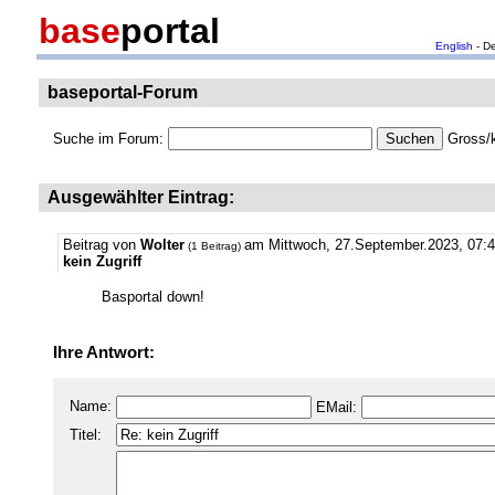
base
portal
English
- D
baseportal-Forum
Suche im Forum:
Gross/k
Ausgewählter Eintrag:
Beitrag von
Wolter
am Mittwoch, 27.September.2023, 07:
(1 Beitrag)
kein Zugriff
Basportal down!
Ihre Antwort:
Name:
EMail:
Titel: