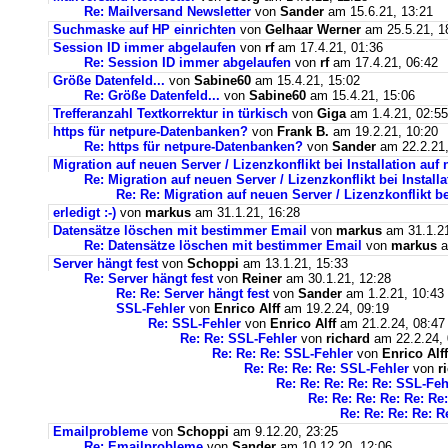
Re: Mailversand Newsletter
von
Sander
am 15.6.21, 13:21
Suchmaske auf HP einrichten
von
Gelhaar Werner
am 25.5.21, 1
Session ID immer abgelaufen
von
rf
am 17.4.21, 01:36
Re: Session ID immer abgelaufen
von
rf
am 17.4.21, 06:42
Größe Datenfeld...
von
Sabine60
am 15.4.21, 15:02
Re: Größe Datenfeld...
von
Sabine60
am 15.4.21, 15:06
Trefferanzahl Textkorrektur in türkisch
von
Giga
am 1.4.21, 02:55
https für netpure-Datenbanken?
von
Frank B.
am 19.2.21, 10:20
Re: https für netpure-Datenbanken?
von
Sander
am 22.2.21,
Migration auf neuen Server / Lizenzkonflikt bei Installation au
Re: Migration auf neuen Server / Lizenzkonflikt bei Instal
Re: Re: Migration auf neuen Server / Lizenzkonflikt b
erledigt :-)
von
markus
am 31.1.21, 16:28
Datensätze löschen mit bestimmer Email
von
markus
am 31.1.21
Re: Datensätze löschen mit bestimmer Email
von
markus
a
Server hängt fest
von
Schoppi
am 13.1.21, 15:33
Re: Server hängt fest
von
Reiner
am 30.1.21, 12:28
Re: Re: Server hängt fest
von
Sander
am 1.2.21, 10:43
SSL-Fehler
von
Enrico Alff
am 19.2.24, 09:19
Re: SSL-Fehler
von
Enrico Alff
am 21.2.24, 08:47
Re: Re: SSL-Fehler
von
richard
am 22.2.24, 
Re: Re: Re: SSL-Fehler
von
Enrico Alff
Re: Re: Re: Re: SSL-Fehler
von
r
Re: Re: Re: Re: Re: SSL-Feh
Re: Re: Re: Re: Re: Re
Re: Re: Re: Re: R
Emailprobleme
von
Schoppi
am 9.12.20, 23:25
Re: Emailprobleme
von
Sander
am 10.12.20, 12:06