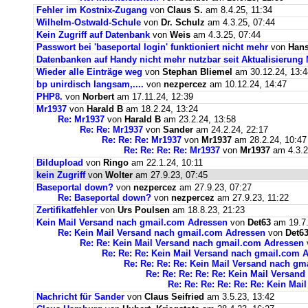
Fehler im Kostnix-Zugang
von
Claus S.
am 8.4.25, 11:34
Wilhelm-Ostwald-Schule
von
Dr. Schulz
am 4.3.25, 07:44
Kein Zugriff auf Datenbank
von
Weis
am 4.3.25, 07:44
Passwort bei 'baseportal login' funktioniert nicht mehr
von
Hans
Datenbanken auf Handy nicht mehr nutzbar seit Aktualisierung
Wieder alle Einträge weg
von
Stephan Bliemel
am 30.12.24, 13:4
bp unirdisch langsam,....
von
nezpercez
am 10.12.24, 14:47
PHP8.
von
Norbert
am 17.11.24, 12:39
Mr1937
von
Harald B
am 18.2.24, 13:24
Re: Mr1937
von
Harald B
am 23.2.24, 13:58
Re: Re: Mr1937
von
Sander
am 24.2.24, 22:17
Re: Re: Re: Mr1937
von
Mr1937
am 28.2.24, 10:47
Re: Re: Re: Re: Mr1937
von
Mr1937
am 4.3.2
Bildupload
von
Ringo
am 22.1.24, 10:11
kein Zugriff
von
Wolter
am 27.9.23, 07:45
Baseportal down?
von
nezpercez
am 27.9.23, 07:27
Re: Baseportal down?
von
nezpercez
am 27.9.23, 11:22
Zertifikatfehler
von
Urs Poulsen
am 18.8.23, 21:23
Kein Mail Versand nach gmail.com Adressen
von
Det63
am 19.7.
Re: Kein Mail Versand nach gmail.com Adressen
von
Det6
Re: Re: Kein Mail Versand nach gmail.com Adressen
Re: Re: Re: Kein Mail Versand nach gmail.com 
Re: Re: Re: Re: Kein Mail Versand nach g
Re: Re: Re: Re: Re: Kein Mail Versan
Re: Re: Re: Re: Re: Re: Kein Ma
Nachricht für Sander
von
Claus Seifried
am 3.5.23, 13:42