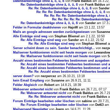
Datenbankeinträge ohne ä, ö, ü, ß
von
Frank Baldus
am 16.3.22,
Re: Datenbankeinträge ohne ä, ö, ü, ß
von
Frank Baldus
am 
Re: Re: Datenbankeinträge ohne ä, ö, ü, ß
von
Sander
Re: Re: Re: Datenbankeinträge ohne ä, ö, ü, ß
v
Re: Re: Re: Re: Datenbankeinträge ohne ä, ö
Re: Re: Re: Re: Re: Datenbankeinträge 
Re: Datenbankeinträge ohne ä, ö, ü, ß
von
Sander
am 17.3.2
Felder in Formular deaktivieren
von
HajoW
am 13.1.22, 13:57
Mails an google adressen werden zurückgewiesen
von
Susanne
Alle Einträge sind weg
von
Stephan Bliemel
am 2.1.22, 10:50
Re: Alle Einträge sind weg
von
Sander
am 4.1.22, 21:52
Re: Re: Alle Einträge sind weg
von
Stephan Bliemel
am
Server scheint down zu sein. Sander benachrichtigt...
von
nezp
Mailserver funktionieren nicht seit heute morgen
von
Lewandows
Re: Mailserver funktionieren nicht seit heute morgen
von
S
Anzahl eines bestimmten Feldwertes bestimmen und ausgeben
Re: Anzahl eines bestimmten Feldwertes bestimmen und 
Re: Anzahl eines bestimmten Feldwertes bestimmen und a
Re: Re: Anzahl eines bestimmten Feldwertes bestim
server down?
von
nezpercez
am 26.10.21, 13:18
kein Email Empfang
von
Susanne
am 26.9.21, 11:11
Felder Abgleich
von
Robert
am 14.8.21, 18:39
Webserver antwortet nicht
von
Frank Baldus
am 26.7.21, 07:17
Re: Webserver antwortet nicht
von
Frank Baldus
am 26.7.21
Re: Re: Webserver antwortet nicht
von
Frank Baldus
a
Forum Einträge bearbeiten oder löschen
von
sabine
am 20.7.21,
Re: Forum Einträge bearbeiten oder löschen
von
Det63
am 2
Mailversand Newsletter
von
Joerg
am 14.6.21, 11:28