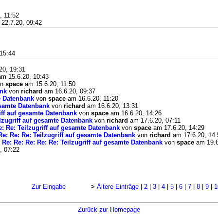
, 11:52
22.7.20, 09:42
15:44
20, 19:31
m 15.6.20, 10:43
on
space
am 15.6.20, 11:50
ank
von
richard
am 16.6.20, 09:37
te Datenbank
von
space
am 16.6.20, 11:20
gesamte Datenbank
von
richard
am 16.6.20, 13:31
riff auf gesamte Datenbank
von
space
am 16.6.20, 14:26
ilzugriff auf gesamte Datenbank
von
richard
am 17.6.20, 07:11
e: Re: Teilzugriff auf gesamte Datenbank
von
space
am 17.6.20, 14:29
Re: Re: Re: Teilzugriff auf gesamte Datenbank
von
richard
am 17.6.20, 14:
 Re: Re: Re: Re: Re: Teilzugriff auf gesamte Datenbank
von
space
am 19.6
, 07:22
Zur Eingabe
>
Ältere Einträge
|
2
|
3
|
4
|
5
|
6
|
7
|
8
|
9
|
1
Zurück zur Homepage