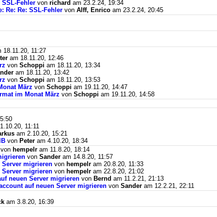
: SSL-Fehler
von
richard
am 23.2.24, 19:34
e: Re: Re: SSL-Fehler
von
Alff, Enrico
am 23.2.24, 20:45
18.11.20, 11:27
ter
am 18.11.20, 12:46
rz
von
Schoppi
am 18.11.20, 13:34
nder
am 18.11.20, 13:42
rz
von
Schoppi
am 18.11.20, 13:53
Monat März
von
Schoppi
am 19.11.20, 14:47
ormat im Monat März
von
Schoppi
am 19.11.20, 14:58
5:50
.10.20, 11:11
rkus
am 2.10.20, 15:21
BIB
von
Peter
am 4.10.20, 18:34
von
hempelr
am 11.8.20, 18:14
igrieren
von
Sander
am 14.8.20, 11:57
 Server migrieren
von
hempelr
am 20.8.20, 11:33
 Server migrieren
von
hempelr
am 22.8.20, 21:02
auf neuen Server migrieren
von
Bernd
am 11.2.21, 21:13
naccount auf neuen Server migrieren
von
Sander
am 12.2.21, 22:11
ck
am 3.8.20, 16:39