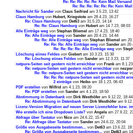
Re: Re: Re: Re: Re: Kein Mail Versan
Re: Re: Re: Re: Re: Re: Kein Ma
Nachricht für Sander
von
Claus Seifried
am 3.5.23, 13:42
Claus Hamburg
von
Hubert, Kriegstote
am 28.4.23, 16:27
Re: Claus Hamburg
von
Det63
am 31.5.23, 14:14
Re: Re: Claus Hamburg
von
Hubert
am 14.7.23, 08:03
Alle Einträge weg
von
Stephan Bliemel
am 17.4.23, 18:40
Re: Alle Einträge weg
von
Sander
am 20.4.23, 14:44
Re: Re: Alle Einträge weg
von
Stephan Bliemel
am 20.
Re: Re: Re: Alle Einträge weg
von
Sander
am 20.4
Re: Re: Re: Re: Alle Einträge weg
von
Steph
Löschung eiines Feldes
von
Giebert
am 10.3.23, 15:30
Re: Löschung eiines Feldes
von
Sander
am 12.3.23, 11:37
netpure-Seiten seit gestern nicht erreichbar
von
Frank
am 8.1.23
Re: netpure-Seiten seit gestern nicht erreichbar
von
nezper
Re: Re: netpure-Seiten seit gestern nicht erreichbar
v
Re: Re: Re: netpure-Seiten seit gestern nicht err
2 einträge
von
Heiko
am 18.1.23, 06:43
PDF erstellen
von
Wilfrid
am 4.1.23, 09:20
Re: PDF erstellen
von
Sander
am 4.1.23, 18:50
Abstimmung in Datenbank
von
Dirk Westhöfer
am 9.12.22, 18:44
Re: Abstimmung in Datenbank
von
Dirk Westhöfer
am 9.12.
Lizenz-Version Migration auf neuen Server Lizenzfehler bzw. im
Wie erstelle ich eine Dropdown Liste?
von
Angela
am 27.9.22, 2
Abfrage über Tastatur
von
Nico
am 24.6.22, 15:47
Re: Abfrage über Tastatur
von
Sander
am 24.6.22, 20:04
Größe von Ausgabeseite bestimmen...
von
Det63
am 13.6.22, 18
Re: Größe von Ausgabeseite bestimmen...
von
Det63
am 14.