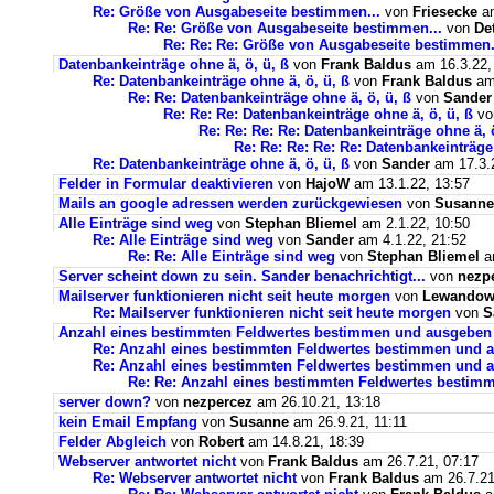
Re: Größe von Ausgabeseite bestimmen...
von
Friesecke
am
Re: Re: Größe von Ausgabeseite bestimmen...
von
De
Re: Re: Re: Größe von Ausgabeseite bestimmen.
Datenbankeinträge ohne ä, ö, ü, ß
von
Frank Baldus
am 16.3.22,
Re: Datenbankeinträge ohne ä, ö, ü, ß
von
Frank Baldus
am 
Re: Re: Datenbankeinträge ohne ä, ö, ü, ß
von
Sander
Re: Re: Re: Datenbankeinträge ohne ä, ö, ü, ß
v
Re: Re: Re: Re: Datenbankeinträge ohne ä, ö
Re: Re: Re: Re: Re: Datenbankeinträge 
Re: Datenbankeinträge ohne ä, ö, ü, ß
von
Sander
am 17.3.2
Felder in Formular deaktivieren
von
HajoW
am 13.1.22, 13:57
Mails an google adressen werden zurückgewiesen
von
Susanne
Alle Einträge sind weg
von
Stephan Bliemel
am 2.1.22, 10:50
Re: Alle Einträge sind weg
von
Sander
am 4.1.22, 21:52
Re: Re: Alle Einträge sind weg
von
Stephan Bliemel
am
Server scheint down zu sein. Sander benachrichtigt...
von
nezp
Mailserver funktionieren nicht seit heute morgen
von
Lewandows
Re: Mailserver funktionieren nicht seit heute morgen
von
S
Anzahl eines bestimmten Feldwertes bestimmen und ausgeben
Re: Anzahl eines bestimmten Feldwertes bestimmen und 
Re: Anzahl eines bestimmten Feldwertes bestimmen und a
Re: Re: Anzahl eines bestimmten Feldwertes bestim
server down?
von
nezpercez
am 26.10.21, 13:18
kein Email Empfang
von
Susanne
am 26.9.21, 11:11
Felder Abgleich
von
Robert
am 14.8.21, 18:39
Webserver antwortet nicht
von
Frank Baldus
am 26.7.21, 07:17
Re: Webserver antwortet nicht
von
Frank Baldus
am 26.7.21