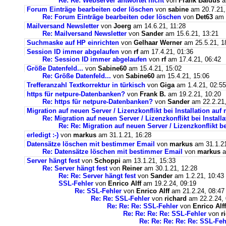
Re: Re: Webserver antwortet nicht
von
Frank Baldus
a
Forum Einträge bearbeiten oder löschen
von
sabine
am 20.7.21,
Re: Forum Einträge bearbeiten oder löschen
von
Det63
am 2
Mailversand Newsletter
von
Joerg
am 14.6.21, 11:28
Re: Mailversand Newsletter
von
Sander
am 15.6.21, 13:21
Suchmaske auf HP einrichten
von
Gelhaar Werner
am 25.5.21, 1
Session ID immer abgelaufen
von
rf
am 17.4.21, 01:36
Re: Session ID immer abgelaufen
von
rf
am 17.4.21, 06:42
Größe Datenfeld...
von
Sabine60
am 15.4.21, 15:02
Re: Größe Datenfeld...
von
Sabine60
am 15.4.21, 15:06
Trefferanzahl Textkorrektur in türkisch
von
Giga
am 1.4.21, 02:55
https für netpure-Datenbanken?
von
Frank B.
am 19.2.21, 10:20
Re: https für netpure-Datenbanken?
von
Sander
am 22.2.21,
Migration auf neuen Server / Lizenzkonflikt bei Installation au
Re: Migration auf neuen Server / Lizenzkonflikt bei Instal
Re: Re: Migration auf neuen Server / Lizenzkonflikt b
erledigt :-)
von
markus
am 31.1.21, 16:28
Datensätze löschen mit bestimmer Email
von
markus
am 31.1.21
Re: Datensätze löschen mit bestimmer Email
von
markus
a
Server hängt fest
von
Schoppi
am 13.1.21, 15:33
Re: Server hängt fest
von
Reiner
am 30.1.21, 12:28
Re: Re: Server hängt fest
von
Sander
am 1.2.21, 10:43
SSL-Fehler
von
Enrico Alff
am 19.2.24, 09:19
Re: SSL-Fehler
von
Enrico Alff
am 21.2.24, 08:47
Re: Re: SSL-Fehler
von
richard
am 22.2.24, 
Re: Re: Re: SSL-Fehler
von
Enrico Alff
Re: Re: Re: Re: SSL-Fehler
von
r
Re: Re: Re: Re: Re: SSL-Feh