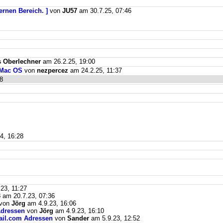
ernen Bereich. ]
von
JU57
am 30.7.25, 07:46
 Oberlechner
am 26.2.25, 19:00
 Mac OS
von
nezpercez
am 24.2.25, 11:37
8
4, 16:28
23, 11:27
3
am 20.7.23, 07:36
von
Jörg
am 4.9.23, 16:06
Adressen
von
Jörg
am 4.9.23, 16:10
mail.com Adressen
von
Sander
am 5.9.23, 12:52