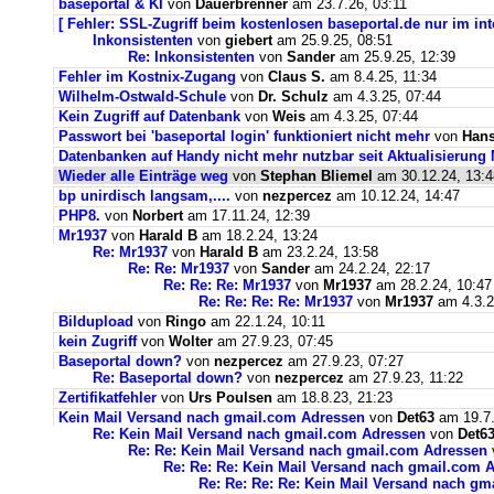
baseportal & KI
von
Dauerbrenner
am 23.7.26, 03:11
[ Fehler: SSL-Zugriff beim kostenlosen baseportal.de nur im int
Inkonsistenten
von
giebert
am 25.9.25, 08:51
Re: Inkonsistenten
von
Sander
am 25.9.25, 12:39
Fehler im Kostnix-Zugang
von
Claus S.
am 8.4.25, 11:34
Wilhelm-Ostwald-Schule
von
Dr. Schulz
am 4.3.25, 07:44
Kein Zugriff auf Datenbank
von
Weis
am 4.3.25, 07:44
Passwort bei 'baseportal login' funktioniert nicht mehr
von
Hans
Datenbanken auf Handy nicht mehr nutzbar seit Aktualisierung
Wieder alle Einträge weg
von
Stephan Bliemel
am 30.12.24, 13:4
bp unirdisch langsam,....
von
nezpercez
am 10.12.24, 14:47
PHP8.
von
Norbert
am 17.11.24, 12:39
Mr1937
von
Harald B
am 18.2.24, 13:24
Re: Mr1937
von
Harald B
am 23.2.24, 13:58
Re: Re: Mr1937
von
Sander
am 24.2.24, 22:17
Re: Re: Re: Mr1937
von
Mr1937
am 28.2.24, 10:47
Re: Re: Re: Re: Mr1937
von
Mr1937
am 4.3.2
Bildupload
von
Ringo
am 22.1.24, 10:11
kein Zugriff
von
Wolter
am 27.9.23, 07:45
Baseportal down?
von
nezpercez
am 27.9.23, 07:27
Re: Baseportal down?
von
nezpercez
am 27.9.23, 11:22
Zertifikatfehler
von
Urs Poulsen
am 18.8.23, 21:23
Kein Mail Versand nach gmail.com Adressen
von
Det63
am 19.7.
Re: Kein Mail Versand nach gmail.com Adressen
von
Det6
Re: Re: Kein Mail Versand nach gmail.com Adressen
Re: Re: Re: Kein Mail Versand nach gmail.com 
Re: Re: Re: Re: Kein Mail Versand nach g