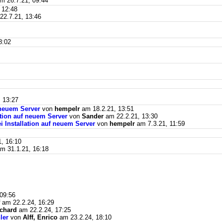
m 26.7.21, 09:44
 12:48
2.7.21, 13:46
8:02
 13:27
f neuem Server
von
hempelr
am 18.2.21, 13:51
lation auf neuem Server
von
Sander
am 22.2.21, 13:30
ei Installation auf neuem Server
von
hempelr
am 7.3.21, 11:59
, 16:10
m 31.1.21, 16:18
09:56
am 22.2.24, 16:29
ichard
am 22.2.24, 17:25
ler
von
Alff, Enrico
am 23.2.24, 18:10