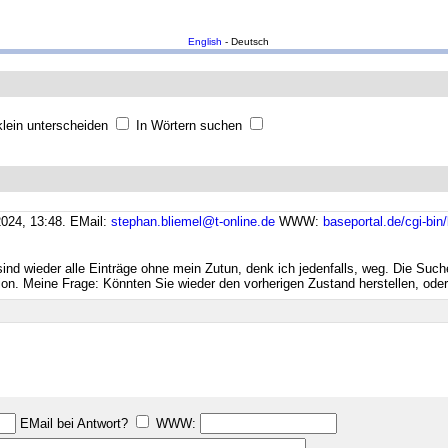
English
- Deutsch
lein unterscheiden
In Wörtern suchen
024, 13:48.
EMail:
stephan.bliemel@t-online.de
WWW:
baseportal.de/cgi-bin
nd wieder alle Einträge ohne mein Zutun, denk ich jedenfalls, weg. Die Suchen
ion. Meine Frage: Könnten Sie wieder den vorherigen Zustand herstellen, ode
EMail bei Antwort?
WWW: