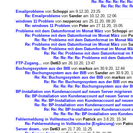
Re: Re: Re: Re: Re: Re
Re: Re: Re: Re: R
Emailprobleme
von
Schoppi
am 9.12.20, 23:25
Re: Emailprobleme
von
Sander
am 10.12.20, 12:06
windows 11 Problem
von
nezpercez
am 25.11.20, 08:20
Re: windows 11 Problem
von
Peter
am 27.11.20, 15:05
Probleme mit dem Datumformat im Monat März
von
Schoppi
am 
Re: Probleme mit dem Datumformat im Monat März
von
Pe
Re: Re: Probleme mit dem Datumformat im Monat Mä
Re: Probleme mit dem Datumformat im Monat März
von
Sa
Re: Re: Probleme mit dem Datumformat im Monat Mä
Re: Re: Re: Probleme mit dem Datumformat im 
Re: Re: Re: Re: Probleme mit dem Datumf
FTP-Zugang...
von
Det63
am 26.10.20, 13:47
Buchungssystem aus der BIB
von
markus
am 30.9.20, 12:44
Re: Buchungssystem aus der BIB
von
Sander
am 30.9.20, 1
Re: Re: Buchungssystem aus der BIB
von
markus
am 1
Re: Re: Re: Buchungssystem aus der BIB
von
ma
Re: Re: Re: Re: Buchungssystem aus der 
BP-Installation von Kundenaccount auf neuen Server migrieren
Re: BP-Installation von Kundenaccount auf neuen Server m
Re: Re: BP-Installation von Kundenaccount auf neuen
Re: Re: BP-Installation von Kundenaccount auf neuen
Re: Re: Re: BP-Installation von Kundenaccount 
Re: Re: Re: Re: BP-Installation von Kunde
Fehlermeldung in Volltextsuche
von
Patrick
am 3.8.20, 15:34
Re: Fehlermeldung in Volltextsuche (Ergänzung)
von
Patri
Server down..
von
Det63
am 21.7.20, 11:25