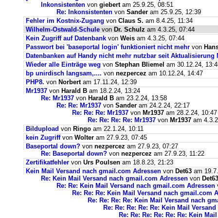
Inkonsistenten
von
giebert
am 25.9.25, 08:51
Re: Inkonsistenten
von
Sander
am 25.9.25, 12:39
Fehler im Kostnix-Zugang
von
Claus S.
am 8.4.25, 11:34
Wilhelm-Ostwald-Schule
von
Dr. Schulz
am 4.3.25, 07:44
Kein Zugriff auf Datenbank
von
Weis
am 4.3.25, 07:44
Passwort bei 'baseportal login' funktioniert nicht mehr
von
Hans
Datenbanken auf Handy nicht mehr nutzbar seit Aktualisierung
Wieder alle Einträge weg
von
Stephan Bliemel
am 30.12.24, 13:4
bp unirdisch langsam,....
von
nezpercez
am 10.12.24, 14:47
PHP8.
von
Norbert
am 17.11.24, 12:39
Mr1937
von
Harald B
am 18.2.24, 13:24
Re: Mr1937
von
Harald B
am 23.2.24, 13:58
Re: Re: Mr1937
von
Sander
am 24.2.24, 22:17
Re: Re: Re: Mr1937
von
Mr1937
am 28.2.24, 10:47
Re: Re: Re: Re: Mr1937
von
Mr1937
am 4.3.2
Bildupload
von
Ringo
am 22.1.24, 10:11
kein Zugriff
von
Wolter
am 27.9.23, 07:45
Baseportal down?
von
nezpercez
am 27.9.23, 07:27
Re: Baseportal down?
von
nezpercez
am 27.9.23, 11:22
Zertifikatfehler
von
Urs Poulsen
am 18.8.23, 21:23
Kein Mail Versand nach gmail.com Adressen
von
Det63
am 19.7.
Re: Kein Mail Versand nach gmail.com Adressen
von
Det6
Re: Re: Kein Mail Versand nach gmail.com Adressen
Re: Re: Re: Kein Mail Versand nach gmail.com 
Re: Re: Re: Re: Kein Mail Versand nach g
Re: Re: Re: Re: Re: Kein Mail Versan
Re: Re: Re: Re: Re: Re: Kein Ma