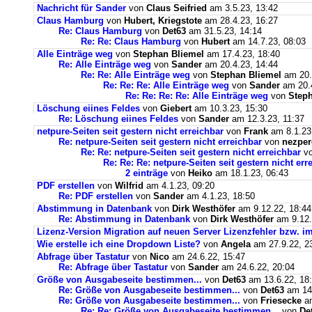
Nachricht für Sander
von
Claus Seifried
am 3.5.23, 13:42
Claus Hamburg
von
Hubert, Kriegstote
am 28.4.23, 16:27
Re: Claus Hamburg
von
Det63
am 31.5.23, 14:14
Re: Re: Claus Hamburg
von
Hubert
am 14.7.23, 08:03
Alle Einträge weg
von
Stephan Bliemel
am 17.4.23, 18:40
Re: Alle Einträge weg
von
Sander
am 20.4.23, 14:44
Re: Re: Alle Einträge weg
von
Stephan Bliemel
am 20.
Re: Re: Re: Alle Einträge weg
von
Sander
am 20.4
Re: Re: Re: Re: Alle Einträge weg
von
Steph
Löschung eiines Feldes
von
Giebert
am 10.3.23, 15:30
Re: Löschung eiines Feldes
von
Sander
am 12.3.23, 11:37
netpure-Seiten seit gestern nicht erreichbar
von
Frank
am 8.1.23
Re: netpure-Seiten seit gestern nicht erreichbar
von
nezper
Re: Re: netpure-Seiten seit gestern nicht erreichbar
v
Re: Re: Re: netpure-Seiten seit gestern nicht err
2 einträge
von
Heiko
am 18.1.23, 06:43
PDF erstellen
von
Wilfrid
am 4.1.23, 09:20
Re: PDF erstellen
von
Sander
am 4.1.23, 18:50
Abstimmung in Datenbank
von
Dirk Westhöfer
am 9.12.22, 18:44
Re: Abstimmung in Datenbank
von
Dirk Westhöfer
am 9.12.
Lizenz-Version Migration auf neuen Server Lizenzfehler bzw. im
Wie erstelle ich eine Dropdown Liste?
von
Angela
am 27.9.22, 2
Abfrage über Tastatur
von
Nico
am 24.6.22, 15:47
Re: Abfrage über Tastatur
von
Sander
am 24.6.22, 20:04
Größe von Ausgabeseite bestimmen...
von
Det63
am 13.6.22, 18
Re: Größe von Ausgabeseite bestimmen...
von
Det63
am 14.
Re: Größe von Ausgabeseite bestimmen...
von
Friesecke
am
Re: Re: Größe von Ausgabeseite bestimmen...
von
De