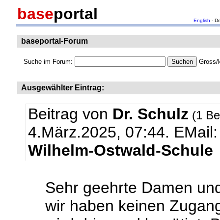
base
portal
English
- D
baseportal-Forum
Suche im Forum:
Gross/k
Ausgewählter Eintrag:
Beitrag von
Dr. Schulz
(1 Be
4.März.2025, 07:44.
EMail
Wilhelm-Ostwald-Schule
Sehr geehrte Damen und
wir haben keinen Zugan