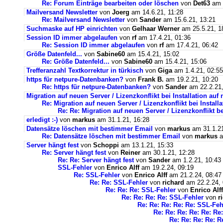
Re: Forum Einträge bearbeiten oder löschen
von
Det63
am 2
Mailversand Newsletter
von
Joerg
am 14.6.21, 11:28
Re: Mailversand Newsletter
von
Sander
am 15.6.21, 13:21
Suchmaske auf HP einrichten
von
Gelhaar Werner
am 25.5.21, 1
Session ID immer abgelaufen
von
rf
am 17.4.21, 01:36
Re: Session ID immer abgelaufen
von
rf
am 17.4.21, 06:42
Größe Datenfeld...
von
Sabine60
am 15.4.21, 15:02
Re: Größe Datenfeld...
von
Sabine60
am 15.4.21, 15:06
Trefferanzahl Textkorrektur in türkisch
von
Giga
am 1.4.21, 02:55
https für netpure-Datenbanken?
von
Frank B.
am 19.2.21, 10:20
Re: https für netpure-Datenbanken?
von
Sander
am 22.2.21,
Migration auf neuen Server / Lizenzkonflikt bei Installation au
Re: Migration auf neuen Server / Lizenzkonflikt bei Instal
Re: Re: Migration auf neuen Server / Lizenzkonflikt b
erledigt :-)
von
markus
am 31.1.21, 16:28
Datensätze löschen mit bestimmer Email
von
markus
am 31.1.21
Re: Datensätze löschen mit bestimmer Email
von
markus
a
Server hängt fest
von
Schoppi
am 13.1.21, 15:33
Re: Server hängt fest
von
Reiner
am 30.1.21, 12:28
Re: Re: Server hängt fest
von
Sander
am 1.2.21, 10:43
SSL-Fehler
von
Enrico Alff
am 19.2.24, 09:19
Re: SSL-Fehler
von
Enrico Alff
am 21.2.24, 08:47
Re: Re: SSL-Fehler
von
richard
am 22.2.24, 
Re: Re: Re: SSL-Fehler
von
Enrico Alff
Re: Re: Re: Re: SSL-Fehler
von
r
Re: Re: Re: Re: Re: SSL-Feh
Re: Re: Re: Re: Re: Re
Re: Re: Re: Re: R