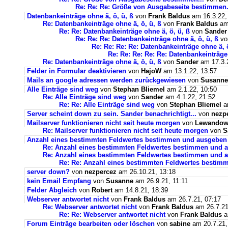
Re: Re: Re: Größe von Ausgabeseite bestimmen.
Datenbankeinträge ohne ä, ö, ü, ß
von
Frank Baldus
am 16.3.22,
Re: Datenbankeinträge ohne ä, ö, ü, ß
von
Frank Baldus
am 
Re: Re: Datenbankeinträge ohne ä, ö, ü, ß
von
Sander
Re: Re: Re: Datenbankeinträge ohne ä, ö, ü, ß
v
Re: Re: Re: Re: Datenbankeinträge ohne ä, ö
Re: Re: Re: Re: Re: Datenbankeinträge 
Re: Datenbankeinträge ohne ä, ö, ü, ß
von
Sander
am 17.3.2
Felder in Formular deaktivieren
von
HajoW
am 13.1.22, 13:57
Mails an google adressen werden zurückgewiesen
von
Susanne
Alle Einträge sind weg
von
Stephan Bliemel
am 2.1.22, 10:50
Re: Alle Einträge sind weg
von
Sander
am 4.1.22, 21:52
Re: Re: Alle Einträge sind weg
von
Stephan Bliemel
am
Server scheint down zu sein. Sander benachrichtigt...
von
nezp
Mailserver funktionieren nicht seit heute morgen
von
Lewandows
Re: Mailserver funktionieren nicht seit heute morgen
von
S
Anzahl eines bestimmten Feldwertes bestimmen und ausgeben
Re: Anzahl eines bestimmten Feldwertes bestimmen und 
Re: Anzahl eines bestimmten Feldwertes bestimmen und a
Re: Re: Anzahl eines bestimmten Feldwertes bestim
server down?
von
nezpercez
am 26.10.21, 13:18
kein Email Empfang
von
Susanne
am 26.9.21, 11:11
Felder Abgleich
von
Robert
am 14.8.21, 18:39
Webserver antwortet nicht
von
Frank Baldus
am 26.7.21, 07:17
Re: Webserver antwortet nicht
von
Frank Baldus
am 26.7.21
Re: Re: Webserver antwortet nicht
von
Frank Baldus
a
Forum Einträge bearbeiten oder löschen
von
sabine
am 20.7.21,