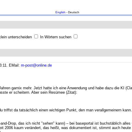
English
- Deutsch
lein unterscheiden
In Wörtern suchen
3:11.
EMail:
m-post@online.de
0 Jahren garnix mehr. Jetzt hatte ich eine Anwendung und habe dazu die KI (Cl
sste er scheitern. Aber sein Resümee (Zitat):
u triffst da tatsächlich einen wichtigen Punkt, den man verallgemeinern kann
ag-and-Drop, das ich nicht "sehen" kann) – bei baseportal ist buchstäblich all
– seit 2006 kaum verändert, das heißt, was dokumentiert ist, stimmt auch heut