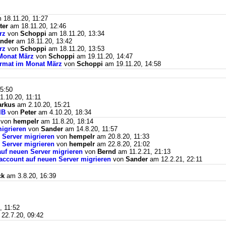
18.11.20, 11:27
ter
am 18.11.20, 12:46
rz
von
Schoppi
am 18.11.20, 13:34
nder
am 18.11.20, 13:42
rz
von
Schoppi
am 18.11.20, 13:53
Monat März
von
Schoppi
am 19.11.20, 14:47
ormat im Monat März
von
Schoppi
am 19.11.20, 14:58
5:50
.10.20, 11:11
rkus
am 2.10.20, 15:21
BIB
von
Peter
am 4.10.20, 18:34
von
hempelr
am 11.8.20, 18:14
igrieren
von
Sander
am 14.8.20, 11:57
 Server migrieren
von
hempelr
am 20.8.20, 11:33
 Server migrieren
von
hempelr
am 22.8.20, 21:02
auf neuen Server migrieren
von
Bernd
am 11.2.21, 21:13
naccount auf neuen Server migrieren
von
Sander
am 12.2.21, 22:11
ck
am 3.8.20, 16:39
, 11:52
22.7.20, 09:42