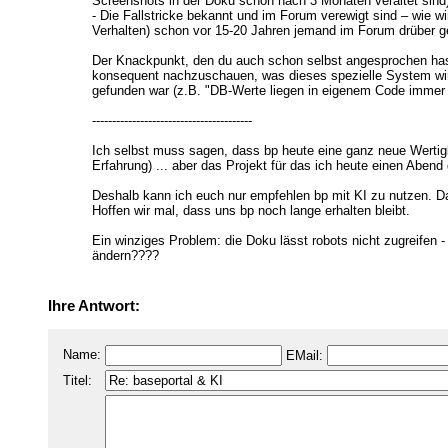
Screenshots in der Doku schon nach 3 Monaten veraltet sind
- Die Fallstricke bekannt und im Forum verewigt sind – wie w
Verhalten) schon vor 15-20 Jahren jemand im Forum drüber ge
Der Knackpunkt, den du auch schon selbst angesprochen hast,
konsequent nachzuschauen, was dieses spezielle System wirkl
gefunden war (z.B. "DB-Werte liegen in eigenem Code immer r
----------------------------------------
Ich selbst muss sagen, dass bp heute eine ganz neue Wertig
Erfahrung) ... aber das Projekt für das ich heute einen Abe
Deshalb kann ich euch nur empfehlen bp mit KI zu nutzen. D
Hoffen wir mal, dass uns bp noch lange erhalten bleibt.
Ein winziges Problem: die Doku lässt robots nicht zugreifen 
ändern????
Ihre Antwort:
Name:
EMail:
Titel: