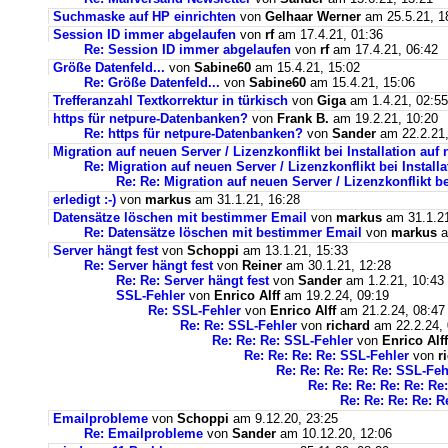
Suchmaske auf HP einrichten
von
Gelhaar Werner
am 25.5.21, 1
Session ID immer abgelaufen
von
rf
am 17.4.21, 01:36
Re: Session ID immer abgelaufen
von
rf
am 17.4.21, 06:42
Größe Datenfeld...
von
Sabine60
am 15.4.21, 15:02
Re: Größe Datenfeld...
von
Sabine60
am 15.4.21, 15:06
Trefferanzahl Textkorrektur in türkisch
von
Giga
am 1.4.21, 02:55
https für netpure-Datenbanken?
von
Frank B.
am 19.2.21, 10:20
Re: https für netpure-Datenbanken?
von
Sander
am 22.2.21,
Migration auf neuen Server / Lizenzkonflikt bei Installation au
Re: Migration auf neuen Server / Lizenzkonflikt bei Instal
Re: Re: Migration auf neuen Server / Lizenzkonflikt b
erledigt :-)
von
markus
am 31.1.21, 16:28
Datensätze löschen mit bestimmer Email
von
markus
am 31.1.21
Re: Datensätze löschen mit bestimmer Email
von
markus
a
Server hängt fest
von
Schoppi
am 13.1.21, 15:33
Re: Server hängt fest
von
Reiner
am 30.1.21, 12:28
Re: Re: Server hängt fest
von
Sander
am 1.2.21, 10:43
SSL-Fehler
von
Enrico Alff
am 19.2.24, 09:19
Re: SSL-Fehler
von
Enrico Alff
am 21.2.24, 08:47
Re: Re: SSL-Fehler
von
richard
am 22.2.24, 
Re: Re: Re: SSL-Fehler
von
Enrico Alff
Re: Re: Re: Re: SSL-Fehler
von
r
Re: Re: Re: Re: Re: SSL-Feh
Re: Re: Re: Re: Re: Re
Re: Re: Re: Re: R
Emailprobleme
von
Schoppi
am 9.12.20, 23:25
Re: Emailprobleme
von
Sander
am 10.12.20, 12:06