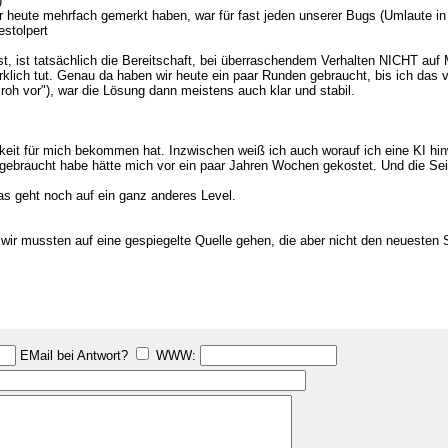
)
ir heute mehrfach gemerkt haben, war für fast jeden unserer Bugs (Umlaute in 
stolpert
 ist tatsächlich die Bereitschaft, bei überraschendem Verhalten NICHT auf 
ich tut. Genau da haben wir heute ein paar Runden gebraucht, bis ich das ver
oh vor"), war die Lösung dann meistens auch klar und stabil.
keit für mich bekommen hat. Inzwischen weiß ich auch worauf ich eine KI hin
nd gebraucht habe hätte mich vor ein paar Jahren Wochen gekostet. Und die Se
as geht noch auf ein ganz anderes Level.
- wir mussten auf eine gespiegelte Quelle gehen, die aber nicht den neueste
EMail bei Antwort?
WWW: