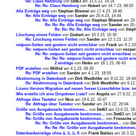
Re: Claus Hamburg
von
Det63
am 31.5.23, 14:14
Re: Re: Claus Hamburg
von
Hubert
am 14.7.23, 08:03
Alle Einträge weg
von
Stephan Bliemel
am 17.4.23, 18:40
Re: Alle Einträge weg
von
Sander
am 20.4.23, 14:44
Re: Re: Alle Einträge weg
von
Stephan Bliemel
am 20.
Re: Re: Re: Alle Einträge weg
von
Sander
am 20.4
Re: Re: Re: Re: Alle Einträge weg
von
Steph
Löschung eiines Feldes
von
Giebert
am 10.3.23, 15:30
Re: Löschung eiines Feldes
von
Sander
am 12.3.23, 11:37
netpure-Seiten seit gestern nicht erreichbar
von
Frank
am 8.1.23
Re: netpure-Seiten seit gestern nicht erreichbar
von
nezper
Re: Re: netpure-Seiten seit gestern nicht erreichbar
v
Re: Re: Re: netpure-Seiten seit gestern nicht err
2 einträge
von
Heiko
am 18.1.23, 06:43
PDF erstellen
von
Wilfrid
am 4.1.23, 09:20
Re: PDF erstellen
von
Sander
am 4.1.23, 18:50
Abstimmung in Datenbank
von
Dirk Westhöfer
am 9.12.22, 18:44
Re: Abstimmung in Datenbank
von
Dirk Westhöfer
am 9.12.
Lizenz-Version Migration auf neuen Server Lizenzfehler bzw. im
Wie erstelle ich eine Dropdown Liste?
von
Angela
am 27.9.22, 2
Abfrage über Tastatur
von
Nico
am 24.6.22, 15:47
Re: Abfrage über Tastatur
von
Sander
am 24.6.22, 20:04
Größe von Ausgabeseite bestimmen...
von
Det63
am 13.6.22, 18
Re: Größe von Ausgabeseite bestimmen...
von
Det63
am 14.
Re: Größe von Ausgabeseite bestimmen...
von
Friesecke
am
Re: Re: Größe von Ausgabeseite bestimmen...
von
De
Re: Re: Re: Größe von Ausgabeseite bestimmen.
Datenbankeinträge ohne ä, ö, ü, ß
von
Frank Baldus
am 16.3.22,