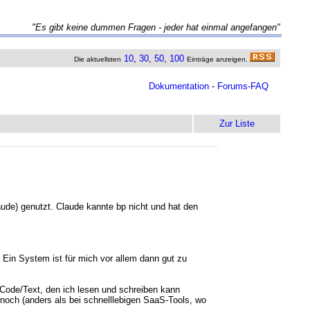
"Es gibt keine dummen Fragen - jeder hat einmal angefangen"
10
,
30
,
50
,
100
Die aktuellsten
Einträge anzeigen.
Dokumentation
-
Forums-FAQ
Zur Liste
aude) genutzt. Claude kannte bp nicht und hat den
. Ein System ist für mich vor allem dann gut zu
es Code/Text, den ich lesen und schreiben kann
e noch (anders als bei schnelllebigen SaaS-Tools, wo