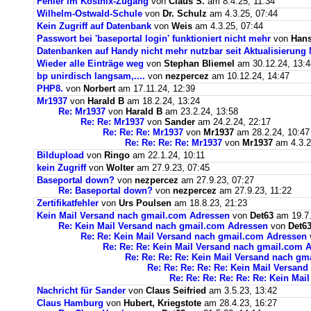
Fehler im Kostnix-Zugang
von
Claus S.
am 8.4.25, 11:34
Wilhelm-Ostwald-Schule
von
Dr. Schulz
am 4.3.25, 07:44
Kein Zugriff auf Datenbank
von
Weis
am 4.3.25, 07:44
Passwort bei 'baseportal login' funktioniert nicht mehr
von
Hans
Datenbanken auf Handy nicht mehr nutzbar seit Aktualisierung
Wieder alle Einträge weg
von
Stephan Bliemel
am 30.12.24, 13:4
bp unirdisch langsam,....
von
nezpercez
am 10.12.24, 14:47
PHP8.
von
Norbert
am 17.11.24, 12:39
Mr1937
von
Harald B
am 18.2.24, 13:24
Re: Mr1937
von
Harald B
am 23.2.24, 13:58
Re: Re: Mr1937
von
Sander
am 24.2.24, 22:17
Re: Re: Re: Mr1937
von
Mr1937
am 28.2.24, 10:47
Re: Re: Re: Re: Mr1937
von
Mr1937
am 4.3.2
Bildupload
von
Ringo
am 22.1.24, 10:11
kein Zugriff
von
Wolter
am 27.9.23, 07:45
Baseportal down?
von
nezpercez
am 27.9.23, 07:27
Re: Baseportal down?
von
nezpercez
am 27.9.23, 11:22
Zertifikatfehler
von
Urs Poulsen
am 18.8.23, 21:23
Kein Mail Versand nach gmail.com Adressen
von
Det63
am 19.7.
Re: Kein Mail Versand nach gmail.com Adressen
von
Det6
Re: Re: Kein Mail Versand nach gmail.com Adressen
Re: Re: Re: Kein Mail Versand nach gmail.com 
Re: Re: Re: Re: Kein Mail Versand nach g
Re: Re: Re: Re: Re: Kein Mail Versan
Re: Re: Re: Re: Re: Re: Kein Ma
Nachricht für Sander
von
Claus Seifried
am 3.5.23, 13:42
Claus Hamburg
von
Hubert, Kriegstote
am 28.4.23, 16:27