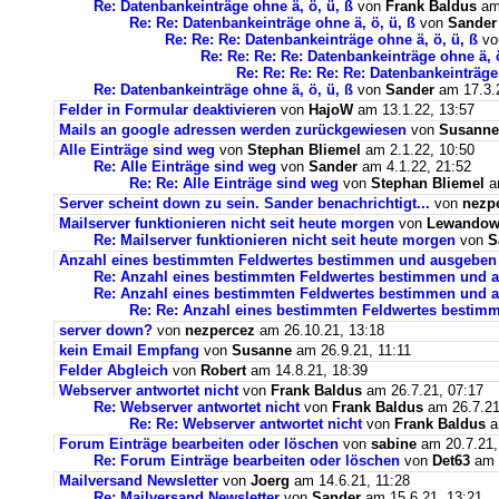
Re: Datenbankeinträge ohne ä, ö, ü, ß
von
Frank Baldus
am 
Re: Re: Datenbankeinträge ohne ä, ö, ü, ß
von
Sander
Re: Re: Re: Datenbankeinträge ohne ä, ö, ü, ß
v
Re: Re: Re: Re: Datenbankeinträge ohne ä, ö
Re: Re: Re: Re: Re: Datenbankeinträge 
Re: Datenbankeinträge ohne ä, ö, ü, ß
von
Sander
am 17.3.2
Felder in Formular deaktivieren
von
HajoW
am 13.1.22, 13:57
Mails an google adressen werden zurückgewiesen
von
Susanne
Alle Einträge sind weg
von
Stephan Bliemel
am 2.1.22, 10:50
Re: Alle Einträge sind weg
von
Sander
am 4.1.22, 21:52
Re: Re: Alle Einträge sind weg
von
Stephan Bliemel
am
Server scheint down zu sein. Sander benachrichtigt...
von
nezp
Mailserver funktionieren nicht seit heute morgen
von
Lewandows
Re: Mailserver funktionieren nicht seit heute morgen
von
S
Anzahl eines bestimmten Feldwertes bestimmen und ausgeben
Re: Anzahl eines bestimmten Feldwertes bestimmen und 
Re: Anzahl eines bestimmten Feldwertes bestimmen und a
Re: Re: Anzahl eines bestimmten Feldwertes bestim
server down?
von
nezpercez
am 26.10.21, 13:18
kein Email Empfang
von
Susanne
am 26.9.21, 11:11
Felder Abgleich
von
Robert
am 14.8.21, 18:39
Webserver antwortet nicht
von
Frank Baldus
am 26.7.21, 07:17
Re: Webserver antwortet nicht
von
Frank Baldus
am 26.7.21
Re: Re: Webserver antwortet nicht
von
Frank Baldus
a
Forum Einträge bearbeiten oder löschen
von
sabine
am 20.7.21,
Re: Forum Einträge bearbeiten oder löschen
von
Det63
am 2
Mailversand Newsletter
von
Joerg
am 14.6.21, 11:28
Re: Mailversand Newsletter
von
Sander
am 15.6.21, 13:21