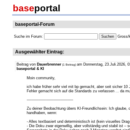
base
portal
baseportal-Forum
Suche im Forum:
Gross/k
Ausgewählter Eintrag:
Beitrag von
Dauerbrenner
am Donnerstag, 23.Juli.2026, 0
(1 Beitrag)
baseportal & KI
Moin community,
ich habe früher sehr viel mit bp gemacht, aber seit sicher 1
Fehler gemacht sich auf die Standards zu verlassen ... da mu
----------------------------------------
Zu deiner Beobachtung übers KI-Freundlichsein: Ich glaube, d
handhaben, wenn:
- Alles textbasiert und deterministisch ist (kein visuelles Dr
- Die Doku zwar eigenwillig, aber vollständig und stabil ist 