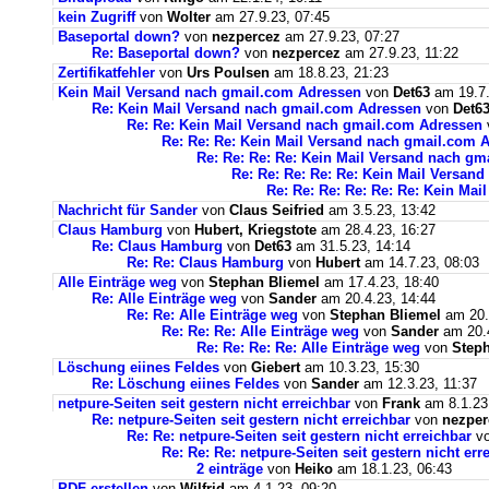
kein Zugriff
von
Wolter
am 27.9.23, 07:45
Baseportal down?
von
nezpercez
am 27.9.23, 07:27
Re: Baseportal down?
von
nezpercez
am 27.9.23, 11:22
Zertifikatfehler
von
Urs Poulsen
am 18.8.23, 21:23
Kein Mail Versand nach gmail.com Adressen
von
Det63
am 19.7.
Re: Kein Mail Versand nach gmail.com Adressen
von
Det6
Re: Re: Kein Mail Versand nach gmail.com Adressen
Re: Re: Re: Kein Mail Versand nach gmail.com 
Re: Re: Re: Re: Kein Mail Versand nach g
Re: Re: Re: Re: Re: Kein Mail Versan
Re: Re: Re: Re: Re: Re: Kein Ma
Nachricht für Sander
von
Claus Seifried
am 3.5.23, 13:42
Claus Hamburg
von
Hubert, Kriegstote
am 28.4.23, 16:27
Re: Claus Hamburg
von
Det63
am 31.5.23, 14:14
Re: Re: Claus Hamburg
von
Hubert
am 14.7.23, 08:03
Alle Einträge weg
von
Stephan Bliemel
am 17.4.23, 18:40
Re: Alle Einträge weg
von
Sander
am 20.4.23, 14:44
Re: Re: Alle Einträge weg
von
Stephan Bliemel
am 20.
Re: Re: Re: Alle Einträge weg
von
Sander
am 20.4
Re: Re: Re: Re: Alle Einträge weg
von
Steph
Löschung eiines Feldes
von
Giebert
am 10.3.23, 15:30
Re: Löschung eiines Feldes
von
Sander
am 12.3.23, 11:37
netpure-Seiten seit gestern nicht erreichbar
von
Frank
am 8.1.23
Re: netpure-Seiten seit gestern nicht erreichbar
von
nezper
Re: Re: netpure-Seiten seit gestern nicht erreichbar
v
Re: Re: Re: netpure-Seiten seit gestern nicht err
2 einträge
von
Heiko
am 18.1.23, 06:43
PDF erstellen
von
Wilfrid
am 4.1.23, 09:20