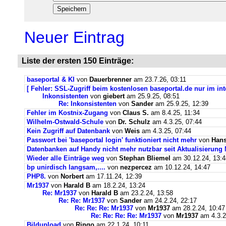
Neuer Eintrag
Liste der ersten 150 Einträge:
baseportal & KI
von
Dauerbrenner
am 23.7.26, 03:11
[ Fehler: SSL-Zugriff beim kostenlosen baseportal.de nur im int
Inkonsistenten
von
giebert
am 25.9.25, 08:51
Re: Inkonsistenten
von
Sander
am 25.9.25, 12:39
Fehler im Kostnix-Zugang
von
Claus S.
am 8.4.25, 11:34
Wilhelm-Ostwald-Schule
von
Dr. Schulz
am 4.3.25, 07:44
Kein Zugriff auf Datenbank
von
Weis
am 4.3.25, 07:44
Passwort bei 'baseportal login' funktioniert nicht mehr
von
Hans
Datenbanken auf Handy nicht mehr nutzbar seit Aktualisierung
Wieder alle Einträge weg
von
Stephan Bliemel
am 30.12.24, 13:4
bp unirdisch langsam,....
von
nezpercez
am 10.12.24, 14:47
PHP8.
von
Norbert
am 17.11.24, 12:39
Mr1937
von
Harald B
am 18.2.24, 13:24
Re: Mr1937
von
Harald B
am 23.2.24, 13:58
Re: Re: Mr1937
von
Sander
am 24.2.24, 22:17
Re: Re: Re: Mr1937
von
Mr1937
am 28.2.24, 10:47
Re: Re: Re: Re: Mr1937
von
Mr1937
am 4.3.2
Bildupload
von
Ringo
am 22.1.24, 10:11