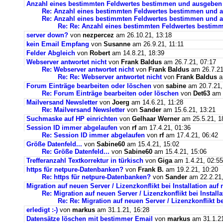
Anzahl eines bestimmten Feldwertes bestimmen und ausgeben
Re: Anzahl eines bestimmten Feldwertes bestimmen und 
Re: Anzahl eines bestimmten Feldwertes bestimmen und a
Re: Re: Anzahl eines bestimmten Feldwertes bestim
server down?
von
nezpercez
am 26.10.21, 13:18
kein Email Empfang
von
Susanne
am 26.9.21, 11:11
Felder Abgleich
von
Robert
am 14.8.21, 18:39
Webserver antwortet nicht
von
Frank Baldus
am 26.7.21, 07:17
Re: Webserver antwortet nicht
von
Frank Baldus
am 26.7.21
Re: Re: Webserver antwortet nicht
von
Frank Baldus
a
Forum Einträge bearbeiten oder löschen
von
sabine
am 20.7.21,
Re: Forum Einträge bearbeiten oder löschen
von
Det63
am 2
Mailversand Newsletter
von
Joerg
am 14.6.21, 11:28
Re: Mailversand Newsletter
von
Sander
am 15.6.21, 13:21
Suchmaske auf HP einrichten
von
Gelhaar Werner
am 25.5.21, 1
Session ID immer abgelaufen
von
rf
am 17.4.21, 01:36
Re: Session ID immer abgelaufen
von
rf
am 17.4.21, 06:42
Größe Datenfeld...
von
Sabine60
am 15.4.21, 15:02
Re: Größe Datenfeld...
von
Sabine60
am 15.4.21, 15:06
Trefferanzahl Textkorrektur in türkisch
von
Giga
am 1.4.21, 02:55
https für netpure-Datenbanken?
von
Frank B.
am 19.2.21, 10:20
Re: https für netpure-Datenbanken?
von
Sander
am 22.2.21,
Migration auf neuen Server / Lizenzkonflikt bei Installation au
Re: Migration auf neuen Server / Lizenzkonflikt bei Instal
Re: Re: Migration auf neuen Server / Lizenzkonflikt b
erledigt :-)
von
markus
am 31.1.21, 16:28
Datensätze löschen mit bestimmer Email
von
markus
am 31.1.21