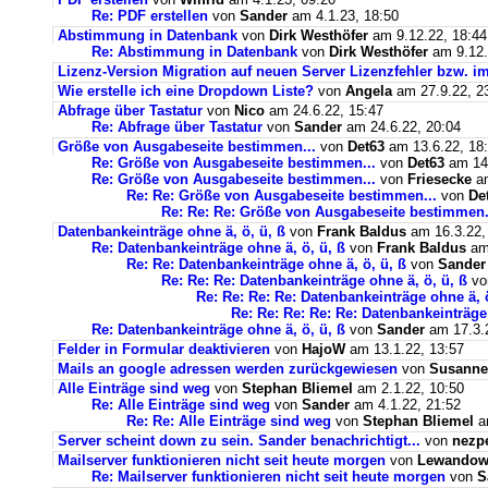
Re: PDF erstellen
von
Sander
am 4.1.23, 18:50
Abstimmung in Datenbank
von
Dirk Westhöfer
am 9.12.22, 18:44
Re: Abstimmung in Datenbank
von
Dirk Westhöfer
am 9.12.
Lizenz-Version Migration auf neuen Server Lizenzfehler bzw. im
Wie erstelle ich eine Dropdown Liste?
von
Angela
am 27.9.22, 2
Abfrage über Tastatur
von
Nico
am 24.6.22, 15:47
Re: Abfrage über Tastatur
von
Sander
am 24.6.22, 20:04
Größe von Ausgabeseite bestimmen...
von
Det63
am 13.6.22, 18
Re: Größe von Ausgabeseite bestimmen...
von
Det63
am 14.
Re: Größe von Ausgabeseite bestimmen...
von
Friesecke
am
Re: Re: Größe von Ausgabeseite bestimmen...
von
De
Re: Re: Re: Größe von Ausgabeseite bestimmen.
Datenbankeinträge ohne ä, ö, ü, ß
von
Frank Baldus
am 16.3.22,
Re: Datenbankeinträge ohne ä, ö, ü, ß
von
Frank Baldus
am 
Re: Re: Datenbankeinträge ohne ä, ö, ü, ß
von
Sander
Re: Re: Re: Datenbankeinträge ohne ä, ö, ü, ß
v
Re: Re: Re: Re: Datenbankeinträge ohne ä, ö
Re: Re: Re: Re: Re: Datenbankeinträge 
Re: Datenbankeinträge ohne ä, ö, ü, ß
von
Sander
am 17.3.2
Felder in Formular deaktivieren
von
HajoW
am 13.1.22, 13:57
Mails an google adressen werden zurückgewiesen
von
Susanne
Alle Einträge sind weg
von
Stephan Bliemel
am 2.1.22, 10:50
Re: Alle Einträge sind weg
von
Sander
am 4.1.22, 21:52
Re: Re: Alle Einträge sind weg
von
Stephan Bliemel
am
Server scheint down zu sein. Sander benachrichtigt...
von
nezp
Mailserver funktionieren nicht seit heute morgen
von
Lewandows
Re: Mailserver funktionieren nicht seit heute morgen
von
S