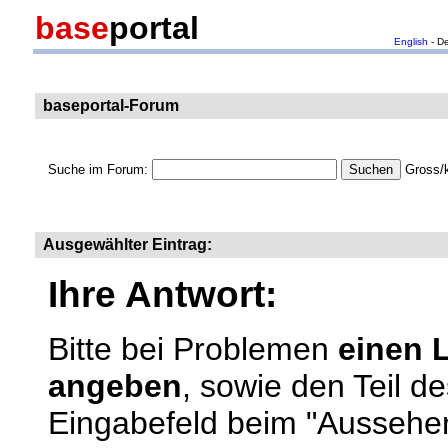
base
portal
English
- D
baseportal-Forum
Suche im Forum:
Gross/k
Ausgewählter Eintrag:
Ihre Antwort:
Bitte bei Problemen
einen 
angeben
, sowie den Teil d
Eingabefeld beim "Aussehen