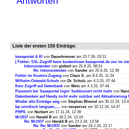
Antworten
Liste der ersten 150 Einträge:
baseportal & KI
von
Dauerbrenner
am 23.7.26, 03:11
[ Fehler: SSL-Zugriff beim kostenlosen baseportal.de nur im int
Inkonsistenten
von
giebert
am 25.9.25, 08:51
Re: Inkonsistenten
von
Sander
am 25.9.25, 12:39
Fehler im Kostnix-Zugang
von
Claus S.
am 8.4.25, 11:34
Wilhelm-Ostwald-Schule
von
Dr. Schulz
am 4.3.25, 07:44
Kein Zugriff auf Datenbank
von
Weis
am 4.3.25, 07:44
Passwort bei 'baseportal login' funktioniert nicht mehr
von
Hans
Datenbanken auf Handy nicht mehr nutzbar seit Aktualisierung
Wieder alle Einträge weg
von
Stephan Bliemel
am 30.12.24, 13:4
bp unirdisch langsam,....
von
nezpercez
am 10.12.24, 14:47
PHP8.
von
Norbert
am 17.11.24, 12:39
Mr1937
von
Harald B
am 18.2.24, 13:24
Re: Mr1937
von
Harald B
am 23.2.24, 13:58
Re: Re: Mr1937
von
Sander
am 24.2.24, 22:17