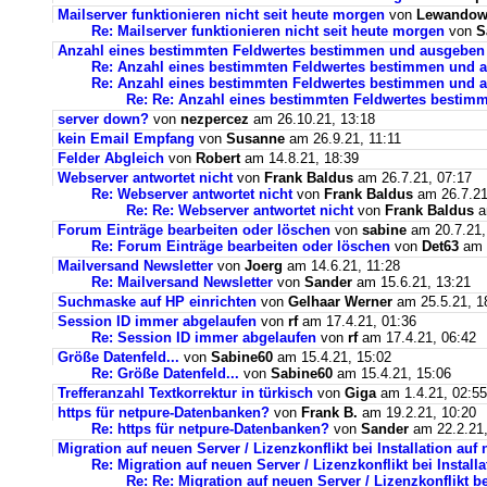
Mailserver funktionieren nicht seit heute morgen
von
Lewandows
Re: Mailserver funktionieren nicht seit heute morgen
von
S
Anzahl eines bestimmten Feldwertes bestimmen und ausgeben
Re: Anzahl eines bestimmten Feldwertes bestimmen und 
Re: Anzahl eines bestimmten Feldwertes bestimmen und a
Re: Re: Anzahl eines bestimmten Feldwertes bestim
server down?
von
nezpercez
am 26.10.21, 13:18
kein Email Empfang
von
Susanne
am 26.9.21, 11:11
Felder Abgleich
von
Robert
am 14.8.21, 18:39
Webserver antwortet nicht
von
Frank Baldus
am 26.7.21, 07:17
Re: Webserver antwortet nicht
von
Frank Baldus
am 26.7.21
Re: Re: Webserver antwortet nicht
von
Frank Baldus
a
Forum Einträge bearbeiten oder löschen
von
sabine
am 20.7.21,
Re: Forum Einträge bearbeiten oder löschen
von
Det63
am 2
Mailversand Newsletter
von
Joerg
am 14.6.21, 11:28
Re: Mailversand Newsletter
von
Sander
am 15.6.21, 13:21
Suchmaske auf HP einrichten
von
Gelhaar Werner
am 25.5.21, 1
Session ID immer abgelaufen
von
rf
am 17.4.21, 01:36
Re: Session ID immer abgelaufen
von
rf
am 17.4.21, 06:42
Größe Datenfeld...
von
Sabine60
am 15.4.21, 15:02
Re: Größe Datenfeld...
von
Sabine60
am 15.4.21, 15:06
Trefferanzahl Textkorrektur in türkisch
von
Giga
am 1.4.21, 02:55
https für netpure-Datenbanken?
von
Frank B.
am 19.2.21, 10:20
Re: https für netpure-Datenbanken?
von
Sander
am 22.2.21,
Migration auf neuen Server / Lizenzkonflikt bei Installation au
Re: Migration auf neuen Server / Lizenzkonflikt bei Instal
Re: Re: Migration auf neuen Server / Lizenzkonflikt b