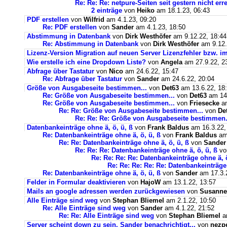
Re: Re: Re: netpure-Seiten seit gestern nicht err
2 einträge
von
Heiko
am 18.1.23, 06:43
PDF erstellen
von
Wilfrid
am 4.1.23, 09:20
Re: PDF erstellen
von
Sander
am 4.1.23, 18:50
Abstimmung in Datenbank
von
Dirk Westhöfer
am 9.12.22, 18:44
Re: Abstimmung in Datenbank
von
Dirk Westhöfer
am 9.12.
Lizenz-Version Migration auf neuen Server Lizenzfehler bzw. im
Wie erstelle ich eine Dropdown Liste?
von
Angela
am 27.9.22, 2
Abfrage über Tastatur
von
Nico
am 24.6.22, 15:47
Re: Abfrage über Tastatur
von
Sander
am 24.6.22, 20:04
Größe von Ausgabeseite bestimmen...
von
Det63
am 13.6.22, 18
Re: Größe von Ausgabeseite bestimmen...
von
Det63
am 14.
Re: Größe von Ausgabeseite bestimmen...
von
Friesecke
am
Re: Re: Größe von Ausgabeseite bestimmen...
von
De
Re: Re: Re: Größe von Ausgabeseite bestimmen.
Datenbankeinträge ohne ä, ö, ü, ß
von
Frank Baldus
am 16.3.22,
Re: Datenbankeinträge ohne ä, ö, ü, ß
von
Frank Baldus
am 
Re: Re: Datenbankeinträge ohne ä, ö, ü, ß
von
Sander
Re: Re: Re: Datenbankeinträge ohne ä, ö, ü, ß
v
Re: Re: Re: Re: Datenbankeinträge ohne ä, ö
Re: Re: Re: Re: Re: Datenbankeinträge 
Re: Datenbankeinträge ohne ä, ö, ü, ß
von
Sander
am 17.3.2
Felder in Formular deaktivieren
von
HajoW
am 13.1.22, 13:57
Mails an google adressen werden zurückgewiesen
von
Susanne
Alle Einträge sind weg
von
Stephan Bliemel
am 2.1.22, 10:50
Re: Alle Einträge sind weg
von
Sander
am 4.1.22, 21:52
Re: Re: Alle Einträge sind weg
von
Stephan Bliemel
am
Server scheint down zu sein. Sander benachrichtigt...
von
nezp