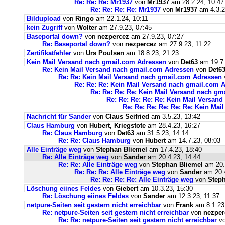
Re: Re: Re: Mr1937
von
Mr1937
am 28.2.24, 10:47
Re: Re: Re: Re: Mr1937
von
Mr1937
am 4.3.2
Bildupload
von
Ringo
am 22.1.24, 10:11
kein Zugriff
von
Wolter
am 27.9.23, 07:45
Baseportal down?
von
nezpercez
am 27.9.23, 07:27
Re: Baseportal down?
von
nezpercez
am 27.9.23, 11:22
Zertifikatfehler
von
Urs Poulsen
am 18.8.23, 21:23
Kein Mail Versand nach gmail.com Adressen
von
Det63
am 19.7.
Re: Kein Mail Versand nach gmail.com Adressen
von
Det6
Re: Re: Kein Mail Versand nach gmail.com Adressen
Re: Re: Re: Kein Mail Versand nach gmail.com 
Re: Re: Re: Re: Kein Mail Versand nach g
Re: Re: Re: Re: Re: Kein Mail Versan
Re: Re: Re: Re: Re: Re: Kein Ma
Nachricht für Sander
von
Claus Seifried
am 3.5.23, 13:42
Claus Hamburg
von
Hubert, Kriegstote
am 28.4.23, 16:27
Re: Claus Hamburg
von
Det63
am 31.5.23, 14:14
Re: Re: Claus Hamburg
von
Hubert
am 14.7.23, 08:03
Alle Einträge weg
von
Stephan Bliemel
am 17.4.23, 18:40
Re: Alle Einträge weg
von
Sander
am 20.4.23, 14:44
Re: Re: Alle Einträge weg
von
Stephan Bliemel
am 20.
Re: Re: Re: Alle Einträge weg
von
Sander
am 20.4
Re: Re: Re: Re: Alle Einträge weg
von
Steph
Löschung eiines Feldes
von
Giebert
am 10.3.23, 15:30
Re: Löschung eiines Feldes
von
Sander
am 12.3.23, 11:37
netpure-Seiten seit gestern nicht erreichbar
von
Frank
am 8.1.23
Re: netpure-Seiten seit gestern nicht erreichbar
von
nezper
Re: Re: netpure-Seiten seit gestern nicht erreichbar
v