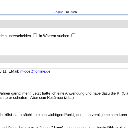
English
- Deutsch
lein unterscheiden
In Wörtern suchen
3:11.
EMail:
m-post@online.de
0 Jahren garnix mehr. Jetzt hatte ich eine Anwendung und habe dazu die KI (Cl
sste er scheitern. Aber sein Resümee (Zitat):
u triffst da tatsächlich einen wichtigen Punkt, den man verallgemeinern kann
ag-and-Drop, das ich nicht "sehen" kann) – bei baseportal ist buchstäblich all