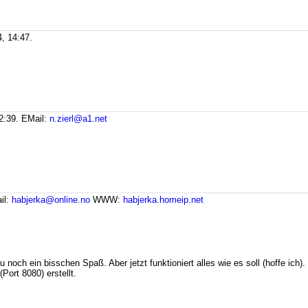
, 14:47.
2:39.
EMail:
n.zierl@a1.net
il:
habjerka@online.no
WWW:
habjerka.homeip.net
zu noch ein bisschen Spaß. Aber jetzt funktioniert alles wie es soll (hoffe i
Port 8080) erstellt.