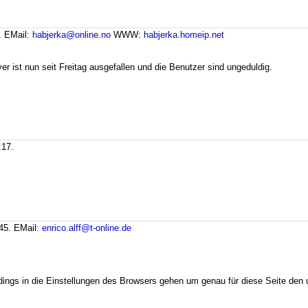
.
EMail:
habjerka@online.no
WWW:
habjerka.homeip.net
r ist nun seit Freitag ausgefallen und die Benutzer sind ungeduldig.
:17.
:45.
EMail:
enrico.alff@t-online.de
dings in die Einstellungen des Browsers gehen um genau für diese Seite den u