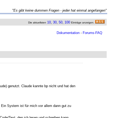
"Es gibt keine dummen Fragen - jeder hat einmal angefangen"
10
,
30
,
50
,
100
Die aktuellsten
Einträge anzeigen.
Dokumentation
-
Forums-FAQ
aude) genutzt. Claude kannte bp nicht und hat den
. Ein System ist für mich vor allem dann gut zu
es Code/Text, den ich lesen und schreiben kann