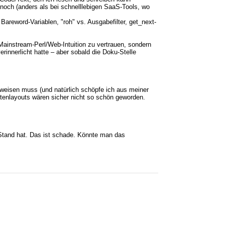
e noch (anders als bei schnelllebigen SaaS-Tools, wo
Bareword-Variablen, "roh" vs. Ausgabefilter, get_next-
Mainstream-Perl/Web-Intuition zu vertrauen, sondern
innerlicht hatte – aber sobald die Doku-Stelle
weisen muss (und natürlich schöpfe ich aus meiner
itenlayouts wären sicher nicht so schön geworden.
n Stand hat. Das ist schade. Könnte man das