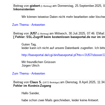
Beitrag von
giebert
am Donnerstag, 25.September.2025, 0
(1 Beitrag)
Inkonsistenten
Wir können teiweise Daten nicht mehr bearbeiten oder lösc
Zum Thema
-
Antworten
Beitrag von
JU57
am Mittwoch, 30.Juli.2025, 07:46.
EMail
(1 Beitrag)
[ Fehler: SSL-Zugriff beim kostenlosen baseportal.de nur im in
Guten Tag,
leider kann ich nicht auf unsere Datenbank zugreifen. Ich bit
http://baseportal.de/cgi-bin/baseportal.pl?htx=/JU57/sboxer/
Mit freundlichen Grüssen
Jürgen Ulrich
Zum Thema
-
Antworten
Beitrag von
Claus S.
am Dienstag, 8.April.2025, 11:34
(1672 Beiträge)
Fehler im Kostnix-Zugang
Hallo Sander,
habe schon zwei Mails geschrieben, leider keine Antwort.