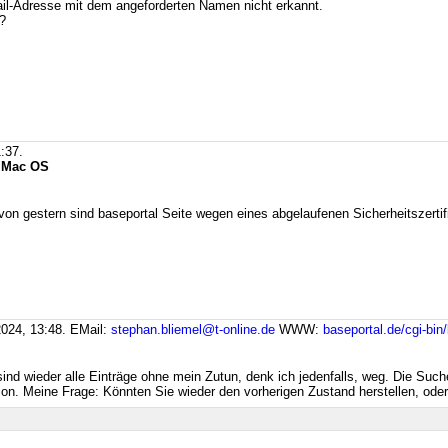
il-Adresse mit dem angeforderten Namen nicht erkannt.
?
:37.
g Mac OS
on gestern sind baseportal Seite wegen eines abgelaufenen Sicherheitszertifi
024, 13:48.
EMail:
stephan.bliemel@t-online.de
WWW:
baseportal.de/cgi-bin
nd wieder alle Einträge ohne mein Zutun, denk ich jedenfalls, weg. Die Suchen
ion. Meine Frage: Könnten Sie wieder den vorherigen Zustand herstellen, ode