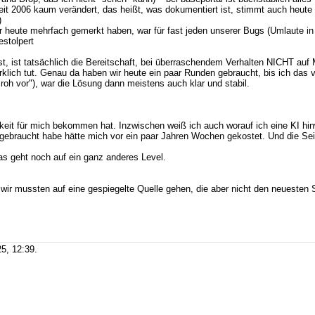
– seit 2006 kaum verändert, das heißt, was dokumentiert ist, stimmt auch heut
)
ir heute mehrfach gemerkt haben, war für fast jeden unserer Bugs (Umlaute in 
stolpert
 ist tatsächlich die Bereitschaft, bei überraschendem Verhalten NICHT auf 
ich tut. Genau da haben wir heute ein paar Runden gebraucht, bis ich das ver
oh vor"), war die Lösung dann meistens auch klar und stabil.
keit für mich bekommen hat. Inzwischen weiß ich auch worauf ich eine KI hin
nd gebraucht habe hätte mich vor ein paar Jahren Wochen gekostet. Und die Se
as geht noch auf ein ganz anderes Level.
- wir mussten auf eine gespiegelte Quelle gehen, die aber nicht den neueste
5, 12:39.