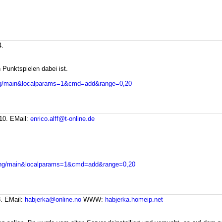
4.
Punktspielen dabei ist.
olfing/main&localparams=1&cmd=add&range=0,20
:10.
EMail:
enrico.alff@t-online.de
rolfing/main&localparams=1&cmd=add&range=0,20
8.
EMail:
habjerka@online.no
WWW:
habjerka.homeip.net