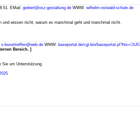
8:51.
EMail:
giebert@osz-gestaltung.de
WWW:
wilhelm-ostwald-schule.de
hen und wissen nicht, warum es manchmal geht und manchmal nicht.
:
s-boxertreffen@web.de
WWW:
baseportal.de/cgi-bin/baseportal.pl?htx=/JU5
ternen Bereich. ]
te Sie um Unterstützung.
J2025
.