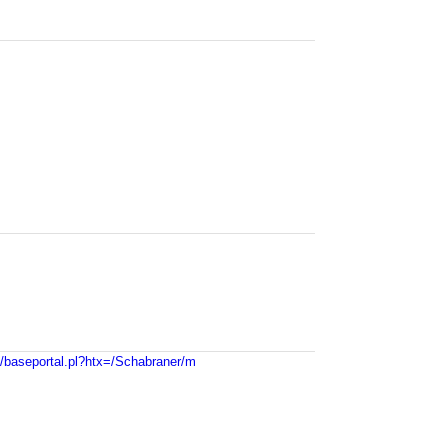
n/baseportal.pl?htx=/Schabraner/m