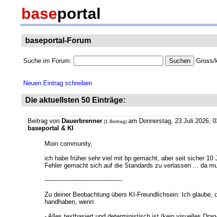
base
portal
baseportal-Forum
Suche im Forum:
Gross/k
Neuen Eintrag schreiben
Die aktuellsten 50 Einträge:
Beitrag von
Dauerbrenner
am Donnerstag, 23.Juli.2026, 0
(1 Beitrag)
baseportal & KI
Moin community,
ich habe früher sehr viel mit bp gemacht, aber seit sicher 1
Fehler gemacht sich auf die Standards zu verlassen ... da mu
----------------------------------------
Zu deiner Beobachtung übers KI-Freundlichsein: Ich glaube, d
handhaben, wenn:
- Alles textbasiert und deterministisch ist (kein visuelles Dr