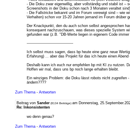
- Die Doku zwar eigenwillig, aber vollständig und stabil ist 
Screenshots in der Doku schon nach 3 Monaten veraltet sind
- Die Fallstricke bekannt und im Forum verewigt sind – wie w
Verhalten) schon vor 15-20 Jahren jemand im Forum drüber ge
Der Knackpunkt, den du auch schon selbst angesprochen hast,
konsequent nachzuschauen, was dieses spezielle System wirkl
gefunden war (z.B. "DB-Werte liegen in eigenem Code immer r
----------------------------------------
Ich selbst muss sagen, dass bp heute eine ganz neue Wertig
Erfahrung) ... aber das Projekt für das ich heute einen Abe
Deshalb kann ich euch nur empfehlen bp mit KI zu nutzen. D
Hoffen wir mal, dass uns bp noch lange erhalten bleibt.
Ein winziges Problem: die Doku lässt robots nicht zugreifen 
ändern????
Zum Thema
-
Antworten
Beitrag von
Sander
am Donnerstag, 25.September.202
(8134 Beiträge)
Re: Inkonsistenten
wo denn genau?
Zum Thema
-
Antworten