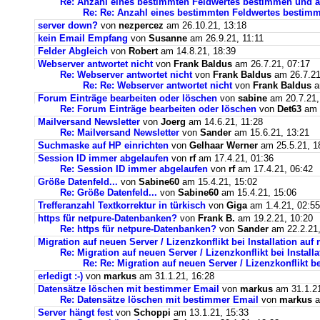
Re: Anzahl eines bestimmten Feldwertes bestimmen und a
Re: Re: Anzahl eines bestimmten Feldwertes bestim
server down?
von
nezpercez
am 26.10.21, 13:18
kein Email Empfang
von
Susanne
am 26.9.21, 11:11
Felder Abgleich
von
Robert
am 14.8.21, 18:39
Webserver antwortet nicht
von
Frank Baldus
am 26.7.21, 07:17
Re: Webserver antwortet nicht
von
Frank Baldus
am 26.7.21
Re: Re: Webserver antwortet nicht
von
Frank Baldus
a
Forum Einträge bearbeiten oder löschen
von
sabine
am 20.7.21,
Re: Forum Einträge bearbeiten oder löschen
von
Det63
am 2
Mailversand Newsletter
von
Joerg
am 14.6.21, 11:28
Re: Mailversand Newsletter
von
Sander
am 15.6.21, 13:21
Suchmaske auf HP einrichten
von
Gelhaar Werner
am 25.5.21, 1
Session ID immer abgelaufen
von
rf
am 17.4.21, 01:36
Re: Session ID immer abgelaufen
von
rf
am 17.4.21, 06:42
Größe Datenfeld...
von
Sabine60
am 15.4.21, 15:02
Re: Größe Datenfeld...
von
Sabine60
am 15.4.21, 15:06
Trefferanzahl Textkorrektur in türkisch
von
Giga
am 1.4.21, 02:55
https für netpure-Datenbanken?
von
Frank B.
am 19.2.21, 10:20
Re: https für netpure-Datenbanken?
von
Sander
am 22.2.21,
Migration auf neuen Server / Lizenzkonflikt bei Installation au
Re: Migration auf neuen Server / Lizenzkonflikt bei Instal
Re: Re: Migration auf neuen Server / Lizenzkonflikt b
erledigt :-)
von
markus
am 31.1.21, 16:28
Datensätze löschen mit bestimmer Email
von
markus
am 31.1.21
Re: Datensätze löschen mit bestimmer Email
von
markus
a
Server hängt fest
von
Schoppi
am 13.1.21, 15:33