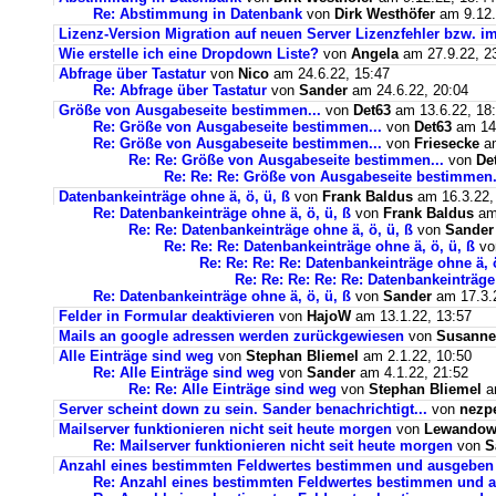
Re: Abstimmung in Datenbank
von
Dirk Westhöfer
am 9.12.
Lizenz-Version Migration auf neuen Server Lizenzfehler bzw. im
Wie erstelle ich eine Dropdown Liste?
von
Angela
am 27.9.22, 2
Abfrage über Tastatur
von
Nico
am 24.6.22, 15:47
Re: Abfrage über Tastatur
von
Sander
am 24.6.22, 20:04
Größe von Ausgabeseite bestimmen...
von
Det63
am 13.6.22, 18
Re: Größe von Ausgabeseite bestimmen...
von
Det63
am 14.
Re: Größe von Ausgabeseite bestimmen...
von
Friesecke
am
Re: Re: Größe von Ausgabeseite bestimmen...
von
De
Re: Re: Re: Größe von Ausgabeseite bestimmen.
Datenbankeinträge ohne ä, ö, ü, ß
von
Frank Baldus
am 16.3.22,
Re: Datenbankeinträge ohne ä, ö, ü, ß
von
Frank Baldus
am 
Re: Re: Datenbankeinträge ohne ä, ö, ü, ß
von
Sander
Re: Re: Re: Datenbankeinträge ohne ä, ö, ü, ß
v
Re: Re: Re: Re: Datenbankeinträge ohne ä, ö
Re: Re: Re: Re: Re: Datenbankeinträge 
Re: Datenbankeinträge ohne ä, ö, ü, ß
von
Sander
am 17.3.2
Felder in Formular deaktivieren
von
HajoW
am 13.1.22, 13:57
Mails an google adressen werden zurückgewiesen
von
Susanne
Alle Einträge sind weg
von
Stephan Bliemel
am 2.1.22, 10:50
Re: Alle Einträge sind weg
von
Sander
am 4.1.22, 21:52
Re: Re: Alle Einträge sind weg
von
Stephan Bliemel
am
Server scheint down zu sein. Sander benachrichtigt...
von
nezp
Mailserver funktionieren nicht seit heute morgen
von
Lewandows
Re: Mailserver funktionieren nicht seit heute morgen
von
S
Anzahl eines bestimmten Feldwertes bestimmen und ausgeben
Re: Anzahl eines bestimmten Feldwertes bestimmen und 