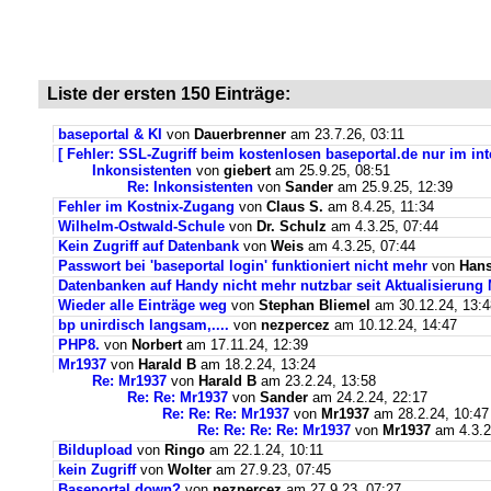
Liste der ersten 150 Einträge:
baseportal & KI
von
Dauerbrenner
am 23.7.26, 03:11
[ Fehler: SSL-Zugriff beim kostenlosen baseportal.de nur im int
Inkonsistenten
von
giebert
am 25.9.25, 08:51
Re: Inkonsistenten
von
Sander
am 25.9.25, 12:39
Fehler im Kostnix-Zugang
von
Claus S.
am 8.4.25, 11:34
Wilhelm-Ostwald-Schule
von
Dr. Schulz
am 4.3.25, 07:44
Kein Zugriff auf Datenbank
von
Weis
am 4.3.25, 07:44
Passwort bei 'baseportal login' funktioniert nicht mehr
von
Hans
Datenbanken auf Handy nicht mehr nutzbar seit Aktualisierung
Wieder alle Einträge weg
von
Stephan Bliemel
am 30.12.24, 13:4
bp unirdisch langsam,....
von
nezpercez
am 10.12.24, 14:47
PHP8.
von
Norbert
am 17.11.24, 12:39
Mr1937
von
Harald B
am 18.2.24, 13:24
Re: Mr1937
von
Harald B
am 23.2.24, 13:58
Re: Re: Mr1937
von
Sander
am 24.2.24, 22:17
Re: Re: Re: Mr1937
von
Mr1937
am 28.2.24, 10:47
Re: Re: Re: Re: Mr1937
von
Mr1937
am 4.3.2
Bildupload
von
Ringo
am 22.1.24, 10:11
kein Zugriff
von
Wolter
am 27.9.23, 07:45
Baseportal down?
von
nezpercez
am 27.9.23, 07:27