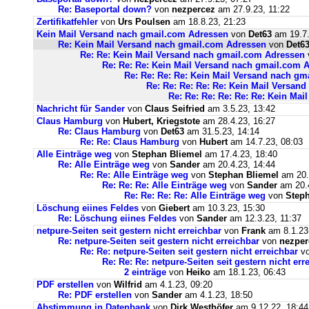
Re: Baseportal down?
von
nezpercez
am 27.9.23, 11:22
Zertifikatfehler
von
Urs Poulsen
am 18.8.23, 21:23
Kein Mail Versand nach gmail.com Adressen
von
Det63
am 19.7.
Re: Kein Mail Versand nach gmail.com Adressen
von
Det6
Re: Re: Kein Mail Versand nach gmail.com Adressen
Re: Re: Re: Kein Mail Versand nach gmail.com 
Re: Re: Re: Re: Kein Mail Versand nach g
Re: Re: Re: Re: Re: Kein Mail Versan
Re: Re: Re: Re: Re: Re: Kein Ma
Nachricht für Sander
von
Claus Seifried
am 3.5.23, 13:42
Claus Hamburg
von
Hubert, Kriegstote
am 28.4.23, 16:27
Re: Claus Hamburg
von
Det63
am 31.5.23, 14:14
Re: Re: Claus Hamburg
von
Hubert
am 14.7.23, 08:03
Alle Einträge weg
von
Stephan Bliemel
am 17.4.23, 18:40
Re: Alle Einträge weg
von
Sander
am 20.4.23, 14:44
Re: Re: Alle Einträge weg
von
Stephan Bliemel
am 20.
Re: Re: Re: Alle Einträge weg
von
Sander
am 20.4
Re: Re: Re: Re: Alle Einträge weg
von
Steph
Löschung eiines Feldes
von
Giebert
am 10.3.23, 15:30
Re: Löschung eiines Feldes
von
Sander
am 12.3.23, 11:37
netpure-Seiten seit gestern nicht erreichbar
von
Frank
am 8.1.23
Re: netpure-Seiten seit gestern nicht erreichbar
von
nezper
Re: Re: netpure-Seiten seit gestern nicht erreichbar
v
Re: Re: Re: netpure-Seiten seit gestern nicht err
2 einträge
von
Heiko
am 18.1.23, 06:43
PDF erstellen
von
Wilfrid
am 4.1.23, 09:20
Re: PDF erstellen
von
Sander
am 4.1.23, 18:50
Abstimmung in Datenbank
von
Dirk Westhöfer
am 9.12.22, 18:44