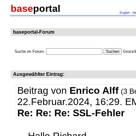
base
portal
English
- D
baseportal-Forum
Suche im Forum:
Gross/k
Ausgewählter Eintrag:
Beitrag von
Enrico Alff
(3 B
22.Februar.2024, 16:29.
EM
Re: Re: Re: SSL-Fehler