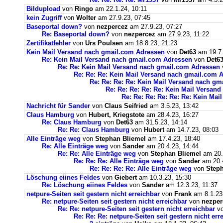
Bildupload
von
Ringo
am 22.1.24, 10:11
kein Zugriff
von
Wolter
am 27.9.23, 07:45
Baseportal down?
von
nezpercez
am 27.9.23, 07:27
Re: Baseportal down?
von
nezpercez
am 27.9.23, 11:22
Zertifikatfehler
von
Urs Poulsen
am 18.8.23, 21:23
Kein Mail Versand nach gmail.com Adressen
von
Det63
am 19.7.
Re: Kein Mail Versand nach gmail.com Adressen
von
Det6
Re: Re: Kein Mail Versand nach gmail.com Adressen
Re: Re: Re: Kein Mail Versand nach gmail.com 
Re: Re: Re: Re: Kein Mail Versand nach g
Re: Re: Re: Re: Re: Kein Mail Versan
Re: Re: Re: Re: Re: Re: Kein Ma
Nachricht für Sander
von
Claus Seifried
am 3.5.23, 13:42
Claus Hamburg
von
Hubert, Kriegstote
am 28.4.23, 16:27
Re: Claus Hamburg
von
Det63
am 31.5.23, 14:14
Re: Re: Claus Hamburg
von
Hubert
am 14.7.23, 08:03
Alle Einträge weg
von
Stephan Bliemel
am 17.4.23, 18:40
Re: Alle Einträge weg
von
Sander
am 20.4.23, 14:44
Re: Re: Alle Einträge weg
von
Stephan Bliemel
am 20.
Re: Re: Re: Alle Einträge weg
von
Sander
am 20.4
Re: Re: Re: Re: Alle Einträge weg
von
Steph
Löschung eiines Feldes
von
Giebert
am 10.3.23, 15:30
Re: Löschung eiines Feldes
von
Sander
am 12.3.23, 11:37
netpure-Seiten seit gestern nicht erreichbar
von
Frank
am 8.1.23
Re: netpure-Seiten seit gestern nicht erreichbar
von
nezper
Re: Re: netpure-Seiten seit gestern nicht erreichbar
v
Re: Re: Re: netpure-Seiten seit gestern nicht err