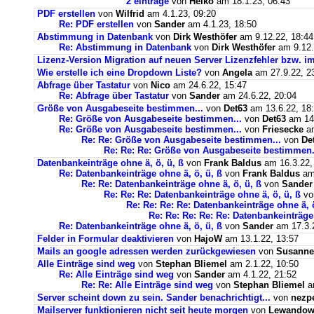
2 einträge
von
Heiko
am 18.1.23, 06:43
PDF erstellen
von
Wilfrid
am 4.1.23, 09:20
Re: PDF erstellen
von
Sander
am 4.1.23, 18:50
Abstimmung in Datenbank
von
Dirk Westhöfer
am 9.12.22, 18:44
Re: Abstimmung in Datenbank
von
Dirk Westhöfer
am 9.12.
Lizenz-Version Migration auf neuen Server Lizenzfehler bzw. im
Wie erstelle ich eine Dropdown Liste?
von
Angela
am 27.9.22, 2
Abfrage über Tastatur
von
Nico
am 24.6.22, 15:47
Re: Abfrage über Tastatur
von
Sander
am 24.6.22, 20:04
Größe von Ausgabeseite bestimmen...
von
Det63
am 13.6.22, 18
Re: Größe von Ausgabeseite bestimmen...
von
Det63
am 14.
Re: Größe von Ausgabeseite bestimmen...
von
Friesecke
am
Re: Re: Größe von Ausgabeseite bestimmen...
von
De
Re: Re: Re: Größe von Ausgabeseite bestimmen.
Datenbankeinträge ohne ä, ö, ü, ß
von
Frank Baldus
am 16.3.22,
Re: Datenbankeinträge ohne ä, ö, ü, ß
von
Frank Baldus
am 
Re: Re: Datenbankeinträge ohne ä, ö, ü, ß
von
Sander
Re: Re: Re: Datenbankeinträge ohne ä, ö, ü, ß
v
Re: Re: Re: Re: Datenbankeinträge ohne ä, ö
Re: Re: Re: Re: Re: Datenbankeinträge 
Re: Datenbankeinträge ohne ä, ö, ü, ß
von
Sander
am 17.3.2
Felder in Formular deaktivieren
von
HajoW
am 13.1.22, 13:57
Mails an google adressen werden zurückgewiesen
von
Susanne
Alle Einträge sind weg
von
Stephan Bliemel
am 2.1.22, 10:50
Re: Alle Einträge sind weg
von
Sander
am 4.1.22, 21:52
Re: Re: Alle Einträge sind weg
von
Stephan Bliemel
am
Server scheint down zu sein. Sander benachrichtigt...
von
nezp
Mailserver funktionieren nicht seit heute morgen
von
Lewandows