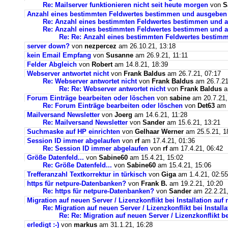
Re: Mailserver funktionieren nicht seit heute morgen
von
S
Anzahl eines bestimmten Feldwertes bestimmen und ausgeben
Re: Anzahl eines bestimmten Feldwertes bestimmen und 
Re: Anzahl eines bestimmten Feldwertes bestimmen und a
Re: Re: Anzahl eines bestimmten Feldwertes bestim
server down?
von
nezpercez
am 26.10.21, 13:18
kein Email Empfang
von
Susanne
am 26.9.21, 11:11
Felder Abgleich
von
Robert
am 14.8.21, 18:39
Webserver antwortet nicht
von
Frank Baldus
am 26.7.21, 07:17
Re: Webserver antwortet nicht
von
Frank Baldus
am 26.7.21
Re: Re: Webserver antwortet nicht
von
Frank Baldus
a
Forum Einträge bearbeiten oder löschen
von
sabine
am 20.7.21,
Re: Forum Einträge bearbeiten oder löschen
von
Det63
am 2
Mailversand Newsletter
von
Joerg
am 14.6.21, 11:28
Re: Mailversand Newsletter
von
Sander
am 15.6.21, 13:21
Suchmaske auf HP einrichten
von
Gelhaar Werner
am 25.5.21, 1
Session ID immer abgelaufen
von
rf
am 17.4.21, 01:36
Re: Session ID immer abgelaufen
von
rf
am 17.4.21, 06:42
Größe Datenfeld...
von
Sabine60
am 15.4.21, 15:02
Re: Größe Datenfeld...
von
Sabine60
am 15.4.21, 15:06
Trefferanzahl Textkorrektur in türkisch
von
Giga
am 1.4.21, 02:55
https für netpure-Datenbanken?
von
Frank B.
am 19.2.21, 10:20
Re: https für netpure-Datenbanken?
von
Sander
am 22.2.21,
Migration auf neuen Server / Lizenzkonflikt bei Installation au
Re: Migration auf neuen Server / Lizenzkonflikt bei Instal
Re: Re: Migration auf neuen Server / Lizenzkonflikt b
erledigt :-)
von
markus
am 31.1.21, 16:28