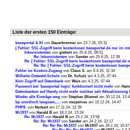
Liste der ersten 150 Einträge:
baseportal & KI
von
Dauerbrenner
am 23.7.26, 03:11
[ Fehler: SSL-Zugriff beim kostenlosen baseportal.de nur im int
Inkonsistenten
von
giebert
am 25.9.25, 08:51
Re: Inkonsistenten
von
Sander
am 25.9.25, 12:39
Re: [ Fehler: SSL-Zugriff beim kostenlosen baseportal.de n
Re: Re: [ Fehler: SSL-Zugriff beim kostenlosen basepo
Fehler im Kostnix-Zugang
von
Claus S.
am 8.4.25, 11:34
Wilhelm-Ostwald-Schule
von
Dr. Schulz
am 4.3.25, 07:44
Kein Zugriff auf Datenbank
von
Weis
am 4.3.25, 07:44
Passwort bei 'baseportal login' funktioniert nicht mehr
von
Hans
Datenbanken auf Handy nicht mehr nutzbar seit Aktualisierung
Wieder alle Einträge weg
von
Stephan Bliemel
am 30.12.24, 13:4
bp unirdisch langsam,....
von
nezpercez
am 10.12.24, 14:47
PHP8.
von
Norbert
am 17.11.24, 12:39
Mr1937
von
Harald B
am 18.2.24, 13:24
Re: Mr1937
von
Harald B
am 23.2.24, 13:58
Re: Re: Mr1937
von
Sander
am 24.2.24, 22:17
Re: Re: Re: Mr1937
von
Mr1937
am 28.2.24, 10:47
Re: Re: Re: Re: Mr1937
von
Mr1937
am 4.3.2