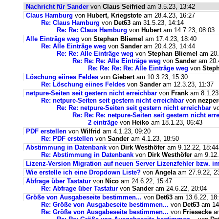
Nachricht für Sander
von
Claus Seifried
am 3.5.23, 13:42
Claus Hamburg
von
Hubert, Kriegstote
am 28.4.23, 16:27
Re: Claus Hamburg
von
Det63
am 31.5.23, 14:14
Re: Re: Claus Hamburg
von
Hubert
am 14.7.23, 08:03
Alle Einträge weg
von
Stephan Bliemel
am 17.4.23, 18:40
Re: Alle Einträge weg
von
Sander
am 20.4.23, 14:44
Re: Re: Alle Einträge weg
von
Stephan Bliemel
am 20.
Re: Re: Re: Alle Einträge weg
von
Sander
am 20.4
Re: Re: Re: Re: Alle Einträge weg
von
Steph
Löschung eiines Feldes
von
Giebert
am 10.3.23, 15:30
Re: Löschung eiines Feldes
von
Sander
am 12.3.23, 11:37
netpure-Seiten seit gestern nicht erreichbar
von
Frank
am 8.1.23
Re: netpure-Seiten seit gestern nicht erreichbar
von
nezper
Re: Re: netpure-Seiten seit gestern nicht erreichbar
v
Re: Re: Re: netpure-Seiten seit gestern nicht err
2 einträge
von
Heiko
am 18.1.23, 06:43
PDF erstellen
von
Wilfrid
am 4.1.23, 09:20
Re: PDF erstellen
von
Sander
am 4.1.23, 18:50
Abstimmung in Datenbank
von
Dirk Westhöfer
am 9.12.22, 18:44
Re: Abstimmung in Datenbank
von
Dirk Westhöfer
am 9.12.
Lizenz-Version Migration auf neuen Server Lizenzfehler bzw. im
Wie erstelle ich eine Dropdown Liste?
von
Angela
am 27.9.22, 2
Abfrage über Tastatur
von
Nico
am 24.6.22, 15:47
Re: Abfrage über Tastatur
von
Sander
am 24.6.22, 20:04
Größe von Ausgabeseite bestimmen...
von
Det63
am 13.6.22, 18
Re: Größe von Ausgabeseite bestimmen...
von
Det63
am 14.
Re: Größe von Ausgabeseite bestimmen...
von
Friesecke
am