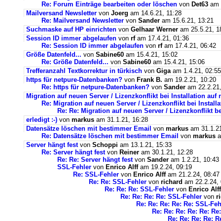
Re: Forum Einträge bearbeiten oder löschen
von
Det63
am 2
Mailversand Newsletter
von
Joerg
am 14.6.21, 11:28
Re: Mailversand Newsletter
von
Sander
am 15.6.21, 13:21
Suchmaske auf HP einrichten
von
Gelhaar Werner
am 25.5.21, 1
Session ID immer abgelaufen
von
rf
am 17.4.21, 01:36
Re: Session ID immer abgelaufen
von
rf
am 17.4.21, 06:42
Größe Datenfeld...
von
Sabine60
am 15.4.21, 15:02
Re: Größe Datenfeld...
von
Sabine60
am 15.4.21, 15:06
Trefferanzahl Textkorrektur in türkisch
von
Giga
am 1.4.21, 02:55
https für netpure-Datenbanken?
von
Frank B.
am 19.2.21, 10:20
Re: https für netpure-Datenbanken?
von
Sander
am 22.2.21,
Migration auf neuen Server / Lizenzkonflikt bei Installation au
Re: Migration auf neuen Server / Lizenzkonflikt bei Instal
Re: Re: Migration auf neuen Server / Lizenzkonflikt b
erledigt :-)
von
markus
am 31.1.21, 16:28
Datensätze löschen mit bestimmer Email
von
markus
am 31.1.21
Re: Datensätze löschen mit bestimmer Email
von
markus
a
Server hängt fest
von
Schoppi
am 13.1.21, 15:33
Re: Server hängt fest
von
Reiner
am 30.1.21, 12:28
Re: Re: Server hängt fest
von
Sander
am 1.2.21, 10:43
SSL-Fehler
von
Enrico Alff
am 19.2.24, 09:19
Re: SSL-Fehler
von
Enrico Alff
am 21.2.24, 08:47
Re: Re: SSL-Fehler
von
richard
am 22.2.24, 
Re: Re: Re: SSL-Fehler
von
Enrico Alff
Re: Re: Re: Re: SSL-Fehler
von
r
Re: Re: Re: Re: Re: SSL-Feh
Re: Re: Re: Re: Re: Re
Re: Re: Re: Re: R