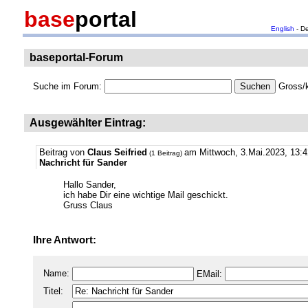
base
portal
English
- D
baseportal-Forum
Suche im Forum:
Gross/k
Ausgewählter Eintrag:
Beitrag von
Claus Seifried
am Mittwoch, 3.Mai.2023, 13:4
(1 Beitrag)
Nachricht für Sander
Hallo Sander,
ich habe Dir eine wichtige Mail geschickt.
Gruss Claus
Ihre Antwort:
Name:
EMail:
Titel: