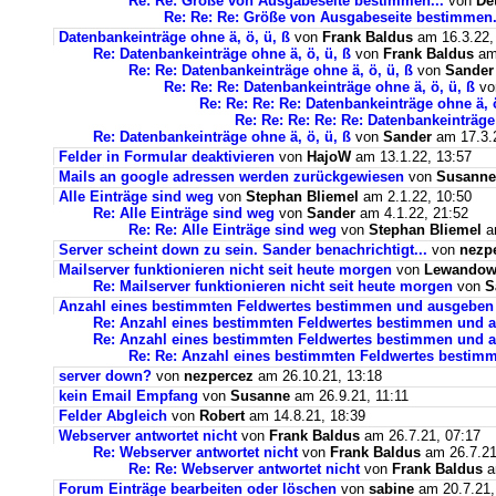
Re: Re: Größe von Ausgabeseite bestimmen...
von
De
Re: Re: Re: Größe von Ausgabeseite bestimmen.
Datenbankeinträge ohne ä, ö, ü, ß
von
Frank Baldus
am 16.3.22,
Re: Datenbankeinträge ohne ä, ö, ü, ß
von
Frank Baldus
am 
Re: Re: Datenbankeinträge ohne ä, ö, ü, ß
von
Sander
Re: Re: Re: Datenbankeinträge ohne ä, ö, ü, ß
v
Re: Re: Re: Re: Datenbankeinträge ohne ä, ö
Re: Re: Re: Re: Re: Datenbankeinträge 
Re: Datenbankeinträge ohne ä, ö, ü, ß
von
Sander
am 17.3.2
Felder in Formular deaktivieren
von
HajoW
am 13.1.22, 13:57
Mails an google adressen werden zurückgewiesen
von
Susanne
Alle Einträge sind weg
von
Stephan Bliemel
am 2.1.22, 10:50
Re: Alle Einträge sind weg
von
Sander
am 4.1.22, 21:52
Re: Re: Alle Einträge sind weg
von
Stephan Bliemel
am
Server scheint down zu sein. Sander benachrichtigt...
von
nezp
Mailserver funktionieren nicht seit heute morgen
von
Lewandows
Re: Mailserver funktionieren nicht seit heute morgen
von
S
Anzahl eines bestimmten Feldwertes bestimmen und ausgeben
Re: Anzahl eines bestimmten Feldwertes bestimmen und 
Re: Anzahl eines bestimmten Feldwertes bestimmen und a
Re: Re: Anzahl eines bestimmten Feldwertes bestim
server down?
von
nezpercez
am 26.10.21, 13:18
kein Email Empfang
von
Susanne
am 26.9.21, 11:11
Felder Abgleich
von
Robert
am 14.8.21, 18:39
Webserver antwortet nicht
von
Frank Baldus
am 26.7.21, 07:17
Re: Webserver antwortet nicht
von
Frank Baldus
am 26.7.21
Re: Re: Webserver antwortet nicht
von
Frank Baldus
a
Forum Einträge bearbeiten oder löschen
von
sabine
am 20.7.21,