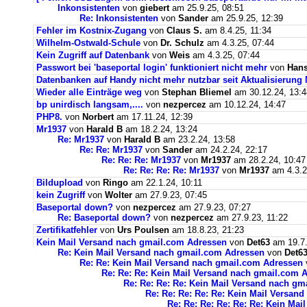
Inkonsistenten
von
giebert
am 25.9.25, 08:51
Re: Inkonsistenten
von
Sander
am 25.9.25, 12:39
Fehler im Kostnix-Zugang
von
Claus S.
am 8.4.25, 11:34
Wilhelm-Ostwald-Schule
von
Dr. Schulz
am 4.3.25, 07:44
Kein Zugriff auf Datenbank
von
Weis
am 4.3.25, 07:44
Passwort bei 'baseportal login' funktioniert nicht mehr
von
Hans
Datenbanken auf Handy nicht mehr nutzbar seit Aktualisierung
Wieder alle Einträge weg
von
Stephan Bliemel
am 30.12.24, 13:4
bp unirdisch langsam,....
von
nezpercez
am 10.12.24, 14:47
PHP8.
von
Norbert
am 17.11.24, 12:39
Mr1937
von
Harald B
am 18.2.24, 13:24
Re: Mr1937
von
Harald B
am 23.2.24, 13:58
Re: Re: Mr1937
von
Sander
am 24.2.24, 22:17
Re: Re: Re: Mr1937
von
Mr1937
am 28.2.24, 10:47
Re: Re: Re: Re: Mr1937
von
Mr1937
am 4.3.2
Bildupload
von
Ringo
am 22.1.24, 10:11
kein Zugriff
von
Wolter
am 27.9.23, 07:45
Baseportal down?
von
nezpercez
am 27.9.23, 07:27
Re: Baseportal down?
von
nezpercez
am 27.9.23, 11:22
Zertifikatfehler
von
Urs Poulsen
am 18.8.23, 21:23
Kein Mail Versand nach gmail.com Adressen
von
Det63
am 19.7.
Re: Kein Mail Versand nach gmail.com Adressen
von
Det6
Re: Re: Kein Mail Versand nach gmail.com Adressen
Re: Re: Re: Kein Mail Versand nach gmail.com 
Re: Re: Re: Re: Kein Mail Versand nach g
Re: Re: Re: Re: Re: Kein Mail Versan
Re: Re: Re: Re: Re: Re: Kein Ma