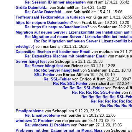
Re: Session ID immer abgelaufen
von
rf
am 17.4.21, 06:42
Größe Datenfeld...
von
Sabine60
am 15.4.21, 15:02
Re: Größe Datenfeld...
von
Sabine60
am 15.4.21, 15:06
Trefferanzahl Textkorrektur in türkisch
von
Giga
am 1.4.21, 02:55
https für netpure-Datenbanken?
von
Frank B.
am 19.2.21, 10:20
Re: https für netpure-Datenbanken?
von
Sander
am 22.2.21,
Migration auf neuen Server / Lizenzkonflikt bei Installation au
Re: Migration auf neuen Server / Lizenzkonflikt bei Instal
Re: Re: Migration auf neuen Server / Lizenzkonflikt b
erledigt :-)
von
markus
am 31.1.21, 16:28
Datensätze löschen mit bestimmer Email
von
markus
am 31.1.21
Re: Datensätze löschen mit bestimmer Email
von
markus
a
Server hängt fest
von
Schoppi
am 13.1.21, 15:33
Re: Server hängt fest
von
Reiner
am 30.1.21, 12:28
Re: Re: Server hängt fest
von
Sander
am 1.2.21, 10:43
SSL-Fehler
von
Enrico Alff
am 19.2.24, 09:19
Re: SSL-Fehler
von
Enrico Alff
am 21.2.24, 08:47
Re: Re: SSL-Fehler
von
richard
am 22.2.24, 
Re: Re: Re: SSL-Fehler
von
Enrico Alff
Re: Re: Re: Re: SSL-Fehler
von
r
Re: Re: Re: Re: Re: SSL-Feh
Re: Re: Re: Re: Re: Re
Re: Re: Re: Re: R
Emailprobleme
von
Schoppi
am 9.12.20, 23:25
Re: Emailprobleme
von
Sander
am 10.12.20, 12:06
windows 11 Problem
von
nezpercez
am 25.11.20, 08:20
Re: windows 11 Problem
von
Peter
am 27.11.20, 15:05
Probleme mit dem Datumformat im Monat März
von
Schoppi
am 