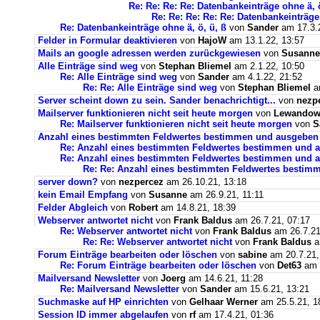
Re: Re: Re: Re: Datenbankeinträge ohne ä, ö
Re: Re: Re: Re: Re: Datenbankeinträge 
Re: Datenbankeinträge ohne ä, ö, ü, ß
von
Sander
am 17.3.2
Felder in Formular deaktivieren
von
HajoW
am 13.1.22, 13:57
Mails an google adressen werden zurückgewiesen
von
Susanne
Alle Einträge sind weg
von
Stephan Bliemel
am 2.1.22, 10:50
Re: Alle Einträge sind weg
von
Sander
am 4.1.22, 21:52
Re: Re: Alle Einträge sind weg
von
Stephan Bliemel
am
Server scheint down zu sein. Sander benachrichtigt...
von
nezp
Mailserver funktionieren nicht seit heute morgen
von
Lewandows
Re: Mailserver funktionieren nicht seit heute morgen
von
S
Anzahl eines bestimmten Feldwertes bestimmen und ausgeben
Re: Anzahl eines bestimmten Feldwertes bestimmen und 
Re: Anzahl eines bestimmten Feldwertes bestimmen und a
Re: Re: Anzahl eines bestimmten Feldwertes bestim
server down?
von
nezpercez
am 26.10.21, 13:18
kein Email Empfang
von
Susanne
am 26.9.21, 11:11
Felder Abgleich
von
Robert
am 14.8.21, 18:39
Webserver antwortet nicht
von
Frank Baldus
am 26.7.21, 07:17
Re: Webserver antwortet nicht
von
Frank Baldus
am 26.7.21
Re: Re: Webserver antwortet nicht
von
Frank Baldus
a
Forum Einträge bearbeiten oder löschen
von
sabine
am 20.7.21,
Re: Forum Einträge bearbeiten oder löschen
von
Det63
am 2
Mailversand Newsletter
von
Joerg
am 14.6.21, 11:28
Re: Mailversand Newsletter
von
Sander
am 15.6.21, 13:21
Suchmaske auf HP einrichten
von
Gelhaar Werner
am 25.5.21, 1
Session ID immer abgelaufen
von
rf
am 17.4.21, 01:36