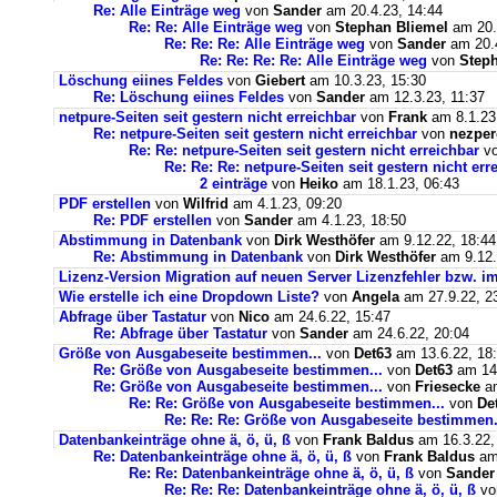
Re: Alle Einträge weg
von
Sander
am 20.4.23, 14:44
Re: Re: Alle Einträge weg
von
Stephan Bliemel
am 20.
Re: Re: Re: Alle Einträge weg
von
Sander
am 20.4
Re: Re: Re: Re: Alle Einträge weg
von
Steph
Löschung eiines Feldes
von
Giebert
am 10.3.23, 15:30
Re: Löschung eiines Feldes
von
Sander
am 12.3.23, 11:37
netpure-Seiten seit gestern nicht erreichbar
von
Frank
am 8.1.23
Re: netpure-Seiten seit gestern nicht erreichbar
von
nezper
Re: Re: netpure-Seiten seit gestern nicht erreichbar
v
Re: Re: Re: netpure-Seiten seit gestern nicht err
2 einträge
von
Heiko
am 18.1.23, 06:43
PDF erstellen
von
Wilfrid
am 4.1.23, 09:20
Re: PDF erstellen
von
Sander
am 4.1.23, 18:50
Abstimmung in Datenbank
von
Dirk Westhöfer
am 9.12.22, 18:44
Re: Abstimmung in Datenbank
von
Dirk Westhöfer
am 9.12.
Lizenz-Version Migration auf neuen Server Lizenzfehler bzw. im
Wie erstelle ich eine Dropdown Liste?
von
Angela
am 27.9.22, 2
Abfrage über Tastatur
von
Nico
am 24.6.22, 15:47
Re: Abfrage über Tastatur
von
Sander
am 24.6.22, 20:04
Größe von Ausgabeseite bestimmen...
von
Det63
am 13.6.22, 18
Re: Größe von Ausgabeseite bestimmen...
von
Det63
am 14.
Re: Größe von Ausgabeseite bestimmen...
von
Friesecke
am
Re: Re: Größe von Ausgabeseite bestimmen...
von
De
Re: Re: Re: Größe von Ausgabeseite bestimmen.
Datenbankeinträge ohne ä, ö, ü, ß
von
Frank Baldus
am 16.3.22,
Re: Datenbankeinträge ohne ä, ö, ü, ß
von
Frank Baldus
am 
Re: Re: Datenbankeinträge ohne ä, ö, ü, ß
von
Sander
Re: Re: Re: Datenbankeinträge ohne ä, ö, ü, ß
v