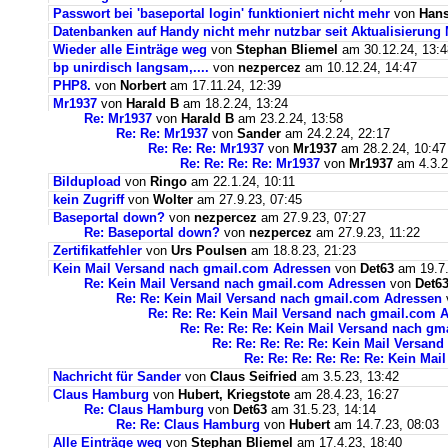
Passwort bei 'baseportal login' funktioniert nicht mehr
von
Hans
Datenbanken auf Handy nicht mehr nutzbar seit Aktualisierung
Wieder alle Einträge weg
von
Stephan Bliemel
am 30.12.24, 13:4
bp unirdisch langsam,....
von
nezpercez
am 10.12.24, 14:47
PHP8.
von
Norbert
am 17.11.24, 12:39
Mr1937
von
Harald B
am 18.2.24, 13:24
Re: Mr1937
von
Harald B
am 23.2.24, 13:58
Re: Re: Mr1937
von
Sander
am 24.2.24, 22:17
Re: Re: Re: Mr1937
von
Mr1937
am 28.2.24, 10:47
Re: Re: Re: Re: Mr1937
von
Mr1937
am 4.3.2
Bildupload
von
Ringo
am 22.1.24, 10:11
kein Zugriff
von
Wolter
am 27.9.23, 07:45
Baseportal down?
von
nezpercez
am 27.9.23, 07:27
Re: Baseportal down?
von
nezpercez
am 27.9.23, 11:22
Zertifikatfehler
von
Urs Poulsen
am 18.8.23, 21:23
Kein Mail Versand nach gmail.com Adressen
von
Det63
am 19.7.
Re: Kein Mail Versand nach gmail.com Adressen
von
Det6
Re: Re: Kein Mail Versand nach gmail.com Adressen
Re: Re: Re: Kein Mail Versand nach gmail.com 
Re: Re: Re: Re: Kein Mail Versand nach g
Re: Re: Re: Re: Re: Kein Mail Versan
Re: Re: Re: Re: Re: Re: Kein Ma
Nachricht für Sander
von
Claus Seifried
am 3.5.23, 13:42
Claus Hamburg
von
Hubert, Kriegstote
am 28.4.23, 16:27
Re: Claus Hamburg
von
Det63
am 31.5.23, 14:14
Re: Re: Claus Hamburg
von
Hubert
am 14.7.23, 08:03
Alle Einträge weg
von
Stephan Bliemel
am 17.4.23, 18:40