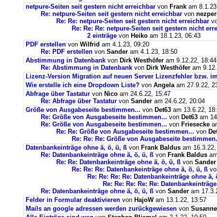
netpure-Seiten seit gestern nicht erreichbar
von
Frank
am 8.1.23
Re: netpure-Seiten seit gestern nicht erreichbar
von
nezper
Re: Re: netpure-Seiten seit gestern nicht erreichbar
v
Re: Re: Re: netpure-Seiten seit gestern nicht err
2 einträge
von
Heiko
am 18.1.23, 06:43
PDF erstellen
von
Wilfrid
am 4.1.23, 09:20
Re: PDF erstellen
von
Sander
am 4.1.23, 18:50
Abstimmung in Datenbank
von
Dirk Westhöfer
am 9.12.22, 18:44
Re: Abstimmung in Datenbank
von
Dirk Westhöfer
am 9.12.
Lizenz-Version Migration auf neuen Server Lizenzfehler bzw. im
Wie erstelle ich eine Dropdown Liste?
von
Angela
am 27.9.22, 2
Abfrage über Tastatur
von
Nico
am 24.6.22, 15:47
Re: Abfrage über Tastatur
von
Sander
am 24.6.22, 20:04
Größe von Ausgabeseite bestimmen...
von
Det63
am 13.6.22, 18
Re: Größe von Ausgabeseite bestimmen...
von
Det63
am 14.
Re: Größe von Ausgabeseite bestimmen...
von
Friesecke
am
Re: Re: Größe von Ausgabeseite bestimmen...
von
De
Re: Re: Re: Größe von Ausgabeseite bestimmen.
Datenbankeinträge ohne ä, ö, ü, ß
von
Frank Baldus
am 16.3.22,
Re: Datenbankeinträge ohne ä, ö, ü, ß
von
Frank Baldus
am 
Re: Re: Datenbankeinträge ohne ä, ö, ü, ß
von
Sander
Re: Re: Re: Datenbankeinträge ohne ä, ö, ü, ß
v
Re: Re: Re: Re: Datenbankeinträge ohne ä, ö
Re: Re: Re: Re: Re: Datenbankeinträge 
Re: Datenbankeinträge ohne ä, ö, ü, ß
von
Sander
am 17.3.2
Felder in Formular deaktivieren
von
HajoW
am 13.1.22, 13:57
Mails an google adressen werden zurückgewiesen
von
Susanne