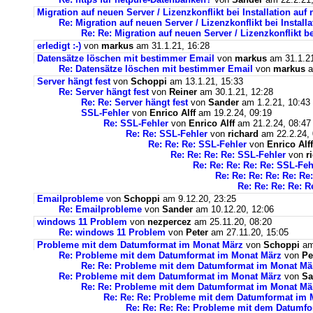
Migration auf neuen Server / Lizenzkonflikt bei Installation au
Re: Migration auf neuen Server / Lizenzkonflikt bei Instal
Re: Re: Migration auf neuen Server / Lizenzkonflikt b
erledigt :-)
von
markus
am 31.1.21, 16:28
Datensätze löschen mit bestimmer Email
von
markus
am 31.1.21
Re: Datensätze löschen mit bestimmer Email
von
markus
a
Server hängt fest
von
Schoppi
am 13.1.21, 15:33
Re: Server hängt fest
von
Reiner
am 30.1.21, 12:28
Re: Re: Server hängt fest
von
Sander
am 1.2.21, 10:43
SSL-Fehler
von
Enrico Alff
am 19.2.24, 09:19
Re: SSL-Fehler
von
Enrico Alff
am 21.2.24, 08:47
Re: Re: SSL-Fehler
von
richard
am 22.2.24, 
Re: Re: Re: SSL-Fehler
von
Enrico Alff
Re: Re: Re: Re: SSL-Fehler
von
r
Re: Re: Re: Re: Re: SSL-Feh
Re: Re: Re: Re: Re: Re
Re: Re: Re: Re: R
Emailprobleme
von
Schoppi
am 9.12.20, 23:25
Re: Emailprobleme
von
Sander
am 10.12.20, 12:06
windows 11 Problem
von
nezpercez
am 25.11.20, 08:20
Re: windows 11 Problem
von
Peter
am 27.11.20, 15:05
Probleme mit dem Datumformat im Monat März
von
Schoppi
am 
Re: Probleme mit dem Datumformat im Monat März
von
Pe
Re: Re: Probleme mit dem Datumformat im Monat Mä
Re: Probleme mit dem Datumformat im Monat März
von
Sa
Re: Re: Probleme mit dem Datumformat im Monat Mä
Re: Re: Re: Probleme mit dem Datumformat im 
Re: Re: Re: Re: Probleme mit dem Datumf