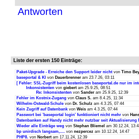
Antworten
Liste der ersten 150 Einträge:
Paket-Upgrade - Erreiche den Support leider nicht
von
Timo Bey
baseportal & KI
von
Dauerbrenner
am 23.7.26, 03:11
[ Fehler: SSL-Zugriff beim kostenlosen baseportal.de nur im int
Inkonsistenten
von
giebert
am 25.9.25, 08:51
Re: Inkonsistenten
von
Sander
am 25.9.25, 12:39
Fehler im Kostnix-Zugang
von
Claus S.
am 8.4.25, 11:34
Wilhelm-Ostwald-Schule
von
Dr. Schulz
am 4.3.25, 07:44
Kein Zugriff auf Datenbank
von
Weis
am 4.3.25, 07:44
Passwort bei 'baseportal login' funktioniert nicht mehr
von
Hans
Datenbanken auf Handy nicht mehr nutzbar seit Aktualisierung
Wieder alle Einträge weg
von
Stephan Bliemel
am 30.12.24, 13:4
bp unirdisch langsam,....
von
nezpercez
am 10.12.24, 14:47
PHP8.
von
Norbert
am 17.11.24, 12:39