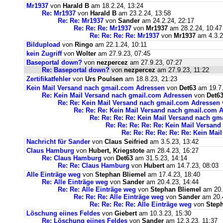
Mr1937
von
Harald B
am 18.2.24, 13:24
Re: Mr1937
von
Harald B
am 23.2.24, 13:58
Re: Re: Mr1937
von
Sander
am 24.2.24, 22:17
Re: Re: Re: Mr1937
von
Mr1937
am 28.2.24, 10:47
Re: Re: Re: Re: Mr1937
von
Mr1937
am 4.3.2
Bildupload
von
Ringo
am 22.1.24, 10:11
kein Zugriff
von
Wolter
am 27.9.23, 07:45
Baseportal down?
von
nezpercez
am 27.9.23, 07:27
Re: Baseportal down?
von
nezpercez
am 27.9.23, 11:22
Zertifikatfehler
von
Urs Poulsen
am 18.8.23, 21:23
Kein Mail Versand nach gmail.com Adressen
von
Det63
am 19.7.
Re: Kein Mail Versand nach gmail.com Adressen
von
Det6
Re: Re: Kein Mail Versand nach gmail.com Adressen
Re: Re: Re: Kein Mail Versand nach gmail.com 
Re: Re: Re: Re: Kein Mail Versand nach g
Re: Re: Re: Re: Re: Kein Mail Versan
Re: Re: Re: Re: Re: Re: Kein Ma
Nachricht für Sander
von
Claus Seifried
am 3.5.23, 13:42
Claus Hamburg
von
Hubert, Kriegstote
am 28.4.23, 16:27
Re: Claus Hamburg
von
Det63
am 31.5.23, 14:14
Re: Re: Claus Hamburg
von
Hubert
am 14.7.23, 08:03
Alle Einträge weg
von
Stephan Bliemel
am 17.4.23, 18:40
Re: Alle Einträge weg
von
Sander
am 20.4.23, 14:44
Re: Re: Alle Einträge weg
von
Stephan Bliemel
am 20.
Re: Re: Re: Alle Einträge weg
von
Sander
am 20.4
Re: Re: Re: Re: Alle Einträge weg
von
Steph
Löschung eiines Feldes
von
Giebert
am 10.3.23, 15:30
Re: Löschung eiines Feldes
von
Sander
am 12.3.23, 11:37