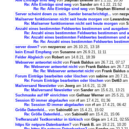
Alle Einträge sind weg
von
Stephan Bliemel
am 2.1.22, 10:50
Re: Alle Einträge sind weg
von
Sander
am 4.1.22, 21:52
Re: Re: Alle Einträge sind weg
von
Stephan Bliemel
am
Server scheint down zu sein. Sander benachrichtigt...
von
nezp
Mailserver funktionieren nicht seit heute morgen
von
Lewandows
Re: Mailserver funktionieren nicht seit heute morgen
von
S
Anzahl eines bestimmten Feldwertes bestimmen und ausgeben
Re: Anzahl eines bestimmten Feldwertes bestimmen und 
Re: Anzahl eines bestimmten Feldwertes bestimmen und a
Re: Re: Anzahl eines bestimmten Feldwertes bestim
server down?
von
nezpercez
am 26.10.21, 13:18
kein Email Empfang
von
Susanne
am 26.9.21, 11:11
Felder Abgleich
von
Robert
am 14.8.21, 18:39
Webserver antwortet nicht
von
Frank Baldus
am 26.7.21, 07:17
Re: Webserver antwortet nicht
von
Frank Baldus
am 26.7.21
Re: Re: Webserver antwortet nicht
von
Frank Baldus
a
Forum Einträge bearbeiten oder löschen
von
sabine
am 20.7.21,
Re: Forum Einträge bearbeiten oder löschen
von
Det63
am 2
Mailversand Newsletter
von
Joerg
am 14.6.21, 11:28
Re: Mailversand Newsletter
von
Sander
am 15.6.21, 13:21
Suchmaske auf HP einrichten
von
Gelhaar Werner
am 25.5.21, 1
Session ID immer abgelaufen
von
rf
am 17.4.21, 01:36
Re: Session ID immer abgelaufen
von
rf
am 17.4.21, 06:42
Größe Datenfeld...
von
Sabine60
am 15.4.21, 15:02
Re: Größe Datenfeld...
von
Sabine60
am 15.4.21, 15:06
Trefferanzahl Textkorrektur in türkisch
von
Giga
am 1.4.21, 02:55
https für netpure-Datenbanken?
von
Frank B.
am 19.2.21, 10:20
Re: https für netpure-Datenbanken?
von
Sander
am 22.2.21,