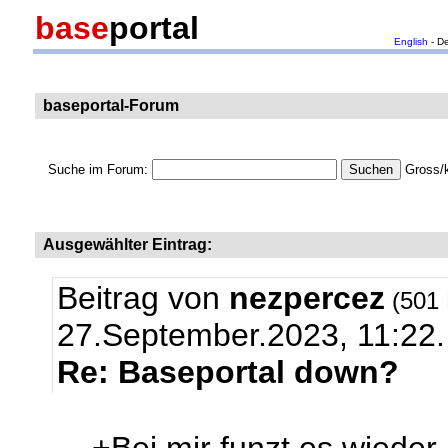
base
portal
English
- D
baseportal-Forum
Suche im Forum:
Gross/k
Ausgewählter Eintrag:
Beitrag von
nezpercez
(501 
27.September.2023, 11:22.
Re: Baseportal down?