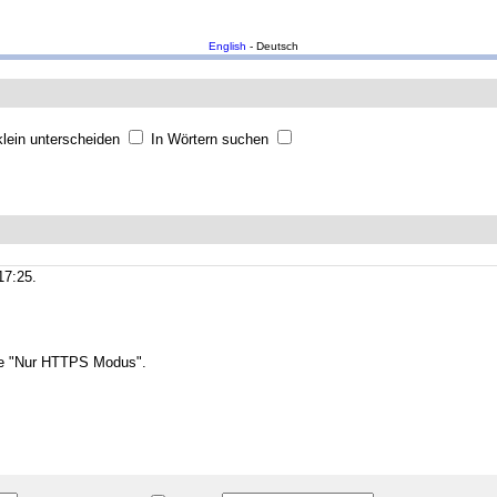
English
- Deutsch
lein unterscheiden
In Wörtern suchen
17:25.
wie "Nur HTTPS Modus".