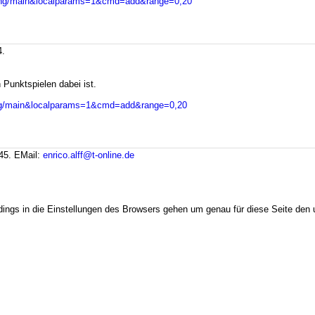
rolfing/main&localparams=1&cmd=add&range=0,20
4.
Punktspielen dabei ist.
olfing/main&localparams=1&cmd=add&range=0,20
:45.
EMail:
enrico.alff@t-online.de
dings in die Einstellungen des Browsers gehen um genau für diese Seite den u