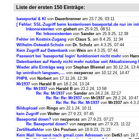
Liste der ersten 150 Einträge:
baseportal & KI
von
Dauerbrenner
am 23.7.26, 03:11
[ Fehler: SSL-Zugriff beim kostenlosen baseportal.de nur im int
Inkonsistenten
von
giebert
am 25.9.25, 08:51
Re: Inkonsistenten
von
Sander
am 25.9.25, 12:39
Fehler im Kostnix-Zugang
von
Claus S.
am 8.4.25, 11:34
Wilhelm-Ostwald-Schule
von
Dr. Schulz
am 4.3.25, 07:44
Kein Zugriff auf Datenbank
von
Weis
am 4.3.25, 07:44
Passwort bei 'baseportal login' funktioniert nicht mehr
von
Hans
Datenbanken auf Handy nicht mehr nutzbar seit Aktualisierung
Wieder alle Einträge weg
von
Stephan Bliemel
am 30.12.24, 13:4
bp unirdisch langsam,....
von
nezpercez
am 10.12.24, 14:47
PHP8.
von
Norbert
am 17.11.24, 12:39
Mr1937
von
Harald B
am 18.2.24, 13:24
Re: Mr1937
von
Harald B
am 23.2.24, 13:58
Re: Re: Mr1937
von
Sander
am 24.2.24, 22:17
Re: Re: Re: Mr1937
von
Mr1937
am 28.2.24, 10:47
Re: Re: Re: Re: Mr1937
von
Mr1937
am 4.3.2
Bildupload
von
Ringo
am 22.1.24, 10:11
kein Zugriff
von
Wolter
am 27.9.23, 07:45
Baseportal down?
von
nezpercez
am 27.9.23, 07:27
Re: Baseportal down?
von
nezpercez
am 27.9.23, 11:22
Zertifikatfehler
von
Urs Poulsen
am 18.8.23, 21:23
Kein Mail Versand nach gmail.com Adressen
von
Det63
am 19.7.