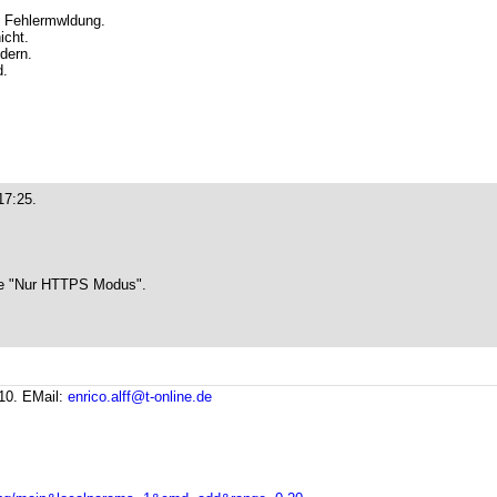
ie Fehlermwldung.
icht.
dern.
d.
17:25.
wie "Nur HTTPS Modus".
:10.
EMail:
enrico.alff@t-online.de