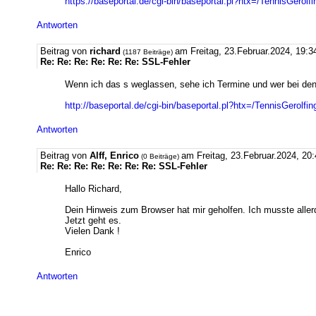
https://baseportal.de/cgi-bin/baseportal.pl?htx=/TennisGe
Antworten
Beitrag von
richard
am Freitag, 23.Februar.2024, 19:3
(1187 Beiträge)
Re: Re: Re: Re: Re: Re: SSL-Fehler
Wenn ich das s weglassen, sehe ich Termine und wer bei den 
http://baseportal.de/cgi-bin/baseportal.pl?htx=/TennisGer
Antworten
Beitrag von
Alff, Enrico
am Freitag, 23.Februar.2024, 20
(0 Beiträge)
Re: Re: Re: Re: Re: Re: Re: SSL-Fehler
Hallo Richard,
Dein Hinweis zum Browser hat mir geholfen. Ich musste aller
Jetzt geht es.
Vielen Dank !
Enrico
Antworten