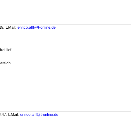
:19.
EMail:
enrico.alff@t-online.de
ei lief.
Bereich
8:47.
EMail:
enrico.alff@t-online.de