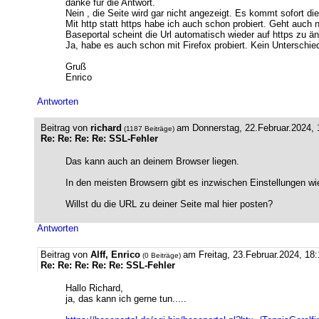
danke für die Antwort.
Nein , die Seite wird gar nicht angezeigt. Es kommt sofort d
Mit http statt https habe ich auch schon probiert. Geht auch n
Baseportal scheint die Url automatisch wieder auf https zu än
Ja, habe es auch schon mit Firefox probiert. Kein Unterschie
Gruß
Enrico
Antworten
Beitrag von
richard
am Donnerstag, 22.Februar.2024, 
(1187 Beiträge)
Re: Re: Re: Re: SSL-Fehler
Das kann auch an deinem Browser liegen.
In den meisten Browsern gibt es inzwischen Einstellungen 
Willst du die URL zu deiner Seite mal hier posten?
Antworten
Beitrag von
Alff, Enrico
am Freitag, 23.Februar.2024, 18
(0 Beiträge)
Re: Re: Re: Re: Re: SSL-Fehler
Hallo Richard,
ja, das kann ich gerne tun.....