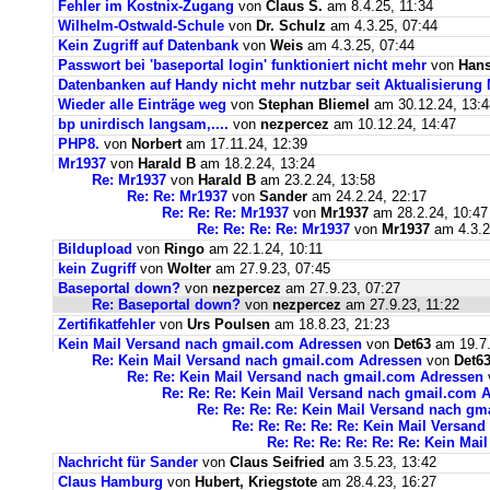
Fehler im Kostnix-Zugang
von
Claus S.
am 8.4.25, 11:34
Wilhelm-Ostwald-Schule
von
Dr. Schulz
am 4.3.25, 07:44
Kein Zugriff auf Datenbank
von
Weis
am 4.3.25, 07:44
Passwort bei 'baseportal login' funktioniert nicht mehr
von
Hans
Datenbanken auf Handy nicht mehr nutzbar seit Aktualisierung
Wieder alle Einträge weg
von
Stephan Bliemel
am 30.12.24, 13:4
bp unirdisch langsam,....
von
nezpercez
am 10.12.24, 14:47
PHP8.
von
Norbert
am 17.11.24, 12:39
Mr1937
von
Harald B
am 18.2.24, 13:24
Re: Mr1937
von
Harald B
am 23.2.24, 13:58
Re: Re: Mr1937
von
Sander
am 24.2.24, 22:17
Re: Re: Re: Mr1937
von
Mr1937
am 28.2.24, 10:47
Re: Re: Re: Re: Mr1937
von
Mr1937
am 4.3.2
Bildupload
von
Ringo
am 22.1.24, 10:11
kein Zugriff
von
Wolter
am 27.9.23, 07:45
Baseportal down?
von
nezpercez
am 27.9.23, 07:27
Re: Baseportal down?
von
nezpercez
am 27.9.23, 11:22
Zertifikatfehler
von
Urs Poulsen
am 18.8.23, 21:23
Kein Mail Versand nach gmail.com Adressen
von
Det63
am 19.7.
Re: Kein Mail Versand nach gmail.com Adressen
von
Det6
Re: Re: Kein Mail Versand nach gmail.com Adressen
Re: Re: Re: Kein Mail Versand nach gmail.com 
Re: Re: Re: Re: Kein Mail Versand nach g
Re: Re: Re: Re: Re: Kein Mail Versan
Re: Re: Re: Re: Re: Re: Kein Ma
Nachricht für Sander
von
Claus Seifried
am 3.5.23, 13:42
Claus Hamburg
von
Hubert, Kriegstote
am 28.4.23, 16:27