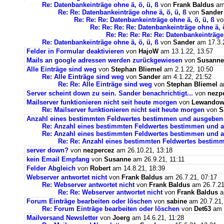
Re: Datenbankeinträge ohne ä, ö, ü, ß
von
Frank Baldus
am 
Re: Re: Datenbankeinträge ohne ä, ö, ü, ß
von
Sander
Re: Re: Re: Datenbankeinträge ohne ä, ö, ü, ß
v
Re: Re: Re: Re: Datenbankeinträge ohne ä, ö
Re: Re: Re: Re: Re: Datenbankeinträge 
Re: Datenbankeinträge ohne ä, ö, ü, ß
von
Sander
am 17.3.2
Felder in Formular deaktivieren
von
HajoW
am 13.1.22, 13:57
Mails an google adressen werden zurückgewiesen
von
Susanne
Alle Einträge sind weg
von
Stephan Bliemel
am 2.1.22, 10:50
Re: Alle Einträge sind weg
von
Sander
am 4.1.22, 21:52
Re: Re: Alle Einträge sind weg
von
Stephan Bliemel
am
Server scheint down zu sein. Sander benachrichtigt...
von
nezp
Mailserver funktionieren nicht seit heute morgen
von
Lewandows
Re: Mailserver funktionieren nicht seit heute morgen
von
S
Anzahl eines bestimmten Feldwertes bestimmen und ausgeben
Re: Anzahl eines bestimmten Feldwertes bestimmen und 
Re: Anzahl eines bestimmten Feldwertes bestimmen und a
Re: Re: Anzahl eines bestimmten Feldwertes bestim
server down?
von
nezpercez
am 26.10.21, 13:18
kein Email Empfang
von
Susanne
am 26.9.21, 11:11
Felder Abgleich
von
Robert
am 14.8.21, 18:39
Webserver antwortet nicht
von
Frank Baldus
am 26.7.21, 07:17
Re: Webserver antwortet nicht
von
Frank Baldus
am 26.7.21
Re: Re: Webserver antwortet nicht
von
Frank Baldus
a
Forum Einträge bearbeiten oder löschen
von
sabine
am 20.7.21,
Re: Forum Einträge bearbeiten oder löschen
von
Det63
am 2
Mailversand Newsletter
von
Joerg
am 14.6.21, 11:28