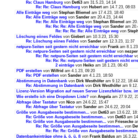
Re: Claus Hamburg
von
Det63
am 31.5.23, 14:14
Re: Re: Claus Hamburg
von
Hubert
am 14.7.23, 08:03
Alle Einträge weg
von
Stephan Bliemel
am 17.4.23, 18:40
Re: Alle Einträge weg
von
Sander
am 20.4.23, 14:44
Re: Re: Alle Einträge weg
von
Stephan Bliemel
am 20.
Re: Re: Re: Alle Einträge weg
von
Sander
am 20.4
Re: Re: Re: Re: Alle Einträge weg
von
Steph
Löschung eiines Feldes
von
Giebert
am 10.3.23, 15:30
Re: Löschung eiines Feldes
von
Sander
am 12.3.23, 11:37
netpure-Seiten seit gestern nicht erreichbar
von
Frank
am 8.1.23
Re: netpure-Seiten seit gestern nicht erreichbar
von
nezper
Re: Re: netpure-Seiten seit gestern nicht erreichbar
v
Re: Re: Re: netpure-Seiten seit gestern nicht err
2 einträge
von
Heiko
am 18.1.23, 06:43
PDF erstellen
von
Wilfrid
am 4.1.23, 09:20
Re: PDF erstellen
von
Sander
am 4.1.23, 18:50
Abstimmung in Datenbank
von
Dirk Westhöfer
am 9.12.22, 18:44
Re: Abstimmung in Datenbank
von
Dirk Westhöfer
am 9.12.
Lizenz-Version Migration auf neuen Server Lizenzfehler bzw. im
Wie erstelle ich eine Dropdown Liste?
von
Angela
am 27.9.22, 2
Abfrage über Tastatur
von
Nico
am 24.6.22, 15:47
Re: Abfrage über Tastatur
von
Sander
am 24.6.22, 20:04
Größe von Ausgabeseite bestimmen...
von
Det63
am 13.6.22, 18
Re: Größe von Ausgabeseite bestimmen...
von
Det63
am 14.
Re: Größe von Ausgabeseite bestimmen...
von
Friesecke
am
Re: Re: Größe von Ausgabeseite bestimmen...
von
De
Re: Re: Re: Größe von Ausgabeseite bestimmen.
Datenbankeinträge ohne ä, ö, ü, ß
von
Frank Baldus
am 16.3.22,