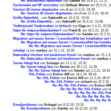
Re: Mailversand Newsletter
von
Sander
am 15.6.21, 13:21
Suchmaske auf HP einrichten
von
Gelhaar Werner
am 25.5.21, 1
Session ID immer abgelaufen
von
rf
am 17.4.21, 01:36
Re: Session ID immer abgelaufen
von
rf
am 17.4.21, 06:42
Größe Datenfeld...
von
Sabine60
am 15.4.21, 15:02
Re: Größe Datenfeld...
von
Sabine60
am 15.4.21, 15:06
Trefferanzahl Textkorrektur in türkisch
von
Giga
am 1.4.21, 02:55
https für netpure-Datenbanken?
von
Frank B.
am 19.2.21, 10:20
Re: https für netpure-Datenbanken?
von
Sander
am 22.2.21,
Migration auf neuen Server / Lizenzkonflikt bei Installation au
Re: Migration auf neuen Server / Lizenzkonflikt bei Instal
Re: Re: Migration auf neuen Server / Lizenzkonflikt b
erledigt :-)
von
markus
am 31.1.21, 16:28
Datensätze löschen mit bestimmer Email
von
markus
am 31.1.21
Re: Datensätze löschen mit bestimmer Email
von
markus
a
Server hängt fest
von
Schoppi
am 13.1.21, 15:33
Re: Server hängt fest
von
Reiner
am 30.1.21, 12:28
Re: Re: Server hängt fest
von
Sander
am 1.2.21, 10:43
SSL-Fehler
von
Enrico Alff
am 19.2.24, 09:19
Re: SSL-Fehler
von
Enrico Alff
am 21.2.24, 08:47
Re: Re: SSL-Fehler
von
richard
am 22.2.24, 
Re: Re: Re: SSL-Fehler
von
Enrico Alff
Re: Re: Re: Re: SSL-Fehler
von
r
Re: Re: Re: Re: Re: SSL-Feh
Re: Re: Re: Re: Re: Re
Re: Re: Re: Re: R
Emailprobleme
von
Schoppi
am 9.12.20, 23:25
Re: Emailprobleme
von
Sander
am 10.12.20, 12:06