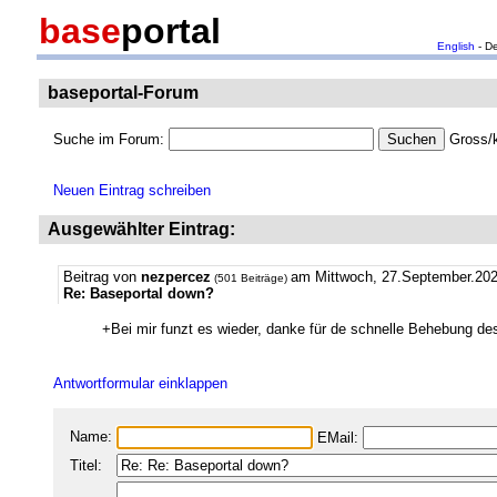
base
portal
English
- D
baseportal-Forum
Suche im Forum:
Gross/k
Neuen Eintrag schreiben
Ausgewählter Eintrag:
Beitrag von
nezpercez
am Mittwoch, 27.September.202
(501 Beiträge)
Re: Baseportal down?
+Bei mir funzt es wieder, danke für de schnelle Behebung d
Antwortformular einklappen
Name:
EMail:
Titel: